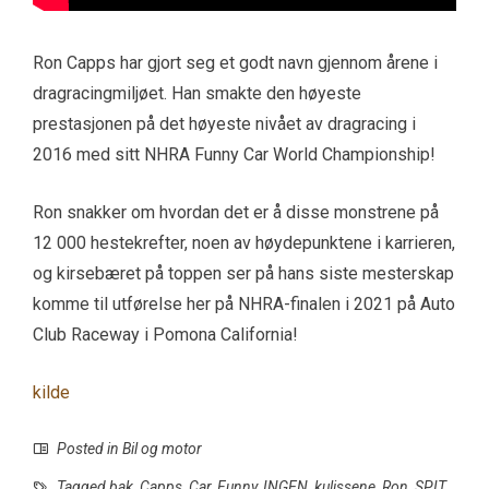
Ron Capps har gjort seg et godt navn gjennom årene i
dragracingmiljøet. Han smakte den høyeste
prestasjonen på det høyeste nivået av dragracing i
2016 med sitt NHRA Funny Car World Championship!
Ron snakker om hvordan det er å disse monstrene på
12 000 hestekrefter, noen av høydepunktene i karrieren,
og kirsebæret på toppen ser på hans siste mesterskap
komme til utførelse her på NHRA-finalen i 2021 på Auto
Club Raceway i Pomona California!
kilde
Posted in
Bil og motor
Tagged
bak
,
Capps
,
Car
,
Funny
,
INGEN
,
kulissene
,
Ron
,
SPIT