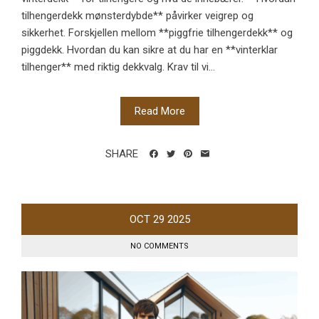
tilhengerdekk mønsterdybde** påvirker veigrep og
sikkerhet. Forskjellen mellom **piggfrie tilhengerdekk** og
piggdekk. Hvordan du kan sikre at du har en **vinterklar
tilhenger** med riktig dekkvalg. Krav til vi...
Read More
SHARE
OCT
29
2025
NO COMMENTS