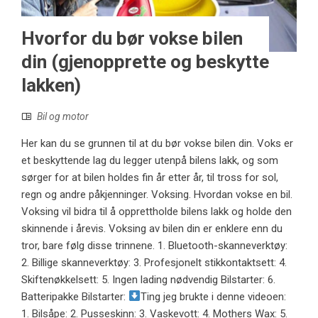
Hvorfor du bør vokse bilen
din (gjenopprette og beskytte
lakken)
Bil og motor
Her kan du se grunnen til at du bør vokse bilen din. Voks er
et beskyttende lag du legger utenpå bilens lakk, og som
sørger for at bilen holdes fin år etter år, til tross for sol,
regn og andre påkjenninger. Voksing. Hvordan vokse en bil.
Voksing vil bidra til å opprettholde bilens lakk og holde den
skinnende i årevis. Voksing av bilen din er enklere enn du
tror, ​​bare følg disse trinnene. 1. Bluetooth-skanneverktøy:
2. Billige skanneverktøy: 3. Profesjonelt stikkontaktsett: 4.
Skiftenøkkelsett: 5. Ingen lading nødvendig Bilstarter: 6.
Batteripakke Bilstarter:
Ting jeg brukte i denne videoen:
1. Bilsåpe: 2. Pusseskinn: 3. Vaskevott: 4. Mothers Wax: 5.