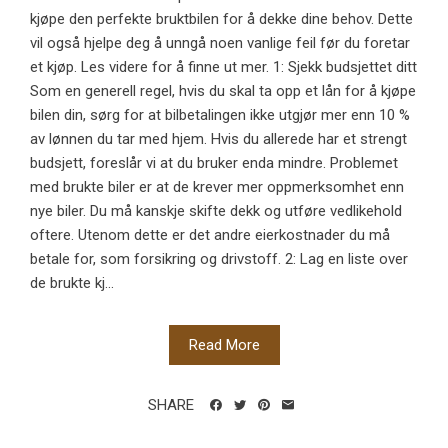
kjøpe den perfekte bruktbilen for å dekke dine behov. Dette
vil også hjelpe deg å unngå noen vanlige feil før du foretar
et kjøp. Les videre for å finne ut mer. 1: Sjekk budsjettet ditt
Som en generell regel, hvis du skal ta opp et lån for å kjøpe
bilen din, sørg for at bilbetalingen ikke utgjør mer enn 10 %
av lønnen du tar med hjem. Hvis du allerede har et strengt
budsjett, foreslår vi at du bruker enda mindre. Problemet
med brukte biler er at de krever mer oppmerksomhet enn
nye biler. Du må kanskje skifte dekk og utføre vedlikehold
oftere. Utenom dette er det andre eierkostnader du må
betale for, som forsikring og drivstoff. 2: Lag en liste over
de brukte kj...
Read More
SHARE