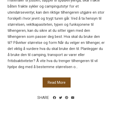
materialer til jobben, søppel til spøøelfyllinga, skal frakte
båten frakte sykler og campingutstyr for et
utendørseventyr, kan den riktige tilhengeren utgjøre en stor
forskjell i hvor jevnt og trygt turen går. Ved å ta hensyn til
størrelsen, vektkapasiteten, typen og funksjonene til
tilhengeren, kan du sikre at du sitter igjen med den
tilhengeren som passer deg best. Hva skal du bruke den
til? Påvirker størrelse og form Når du velger en tilhenger, er
det viktig å vurdere hva du skal bruke den til. Planlegger du
å bruke den til camping, transport av varer eller
fritidsaktiviteter? Å vite hva du trenger tilhengeren til vil
hjelpe deg med å bestemme størrelsen o...
Read More
SHARE