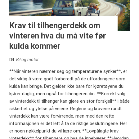
Krav til tilhengerdekk om
vinteren hva du må vite før
kulda kommer
Bil og motor
**Når vinteren nærmer seg og temperaturene synker**, er
det viktig å være godt forberedt på de utfordringene som
kulda kan bringe. Det gjelder ikke bare for kjøretøyene du
kjører daglig, men også for tilhengeren din. **Korrekt valg
av vinterdekk til tilhenger kan gjøre en stor forskjell** i både
sikkerhet og ytelse på veiene. Reglene og kravene rundt
vinterdekk kan være forvirrende, men med den rette
informasjonen er det lett å ta de riktige beslutningene. Her
er noen nøkkelpunkt du vil lære om: **Lovpålagte krav
vinterdekk** for tilhengere og hva de innebærer. **Hvordan