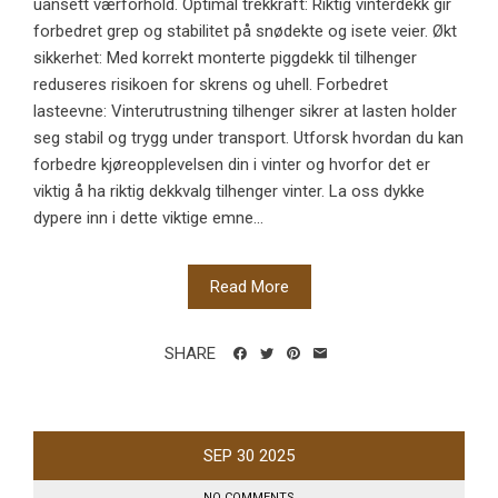
uansett værforhold. Optimal trekkraft: Riktig vinterdekk gir
forbedret grep og stabilitet på snødekte og isete veier. Økt
sikkerhet: Med korrekt monterte piggdekk til tilhenger
reduseres risikoen for skrens og uhell. Forbedret
lasteevne: Vinterutrustning tilhenger sikrer at lasten holder
seg stabil og trygg under transport. Utforsk hvordan du kan
forbedre kjøreopplevelsen din i vinter og hvorfor det er
viktig å ha riktig dekkvalg tilhenger vinter. La oss dykke
dypere inn i dette viktige emne...
Read More
SHARE
SEP
30
2025
NO COMMENTS