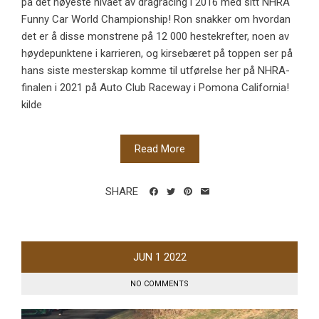
på det høyeste nivået av dragracing i 2016 med sitt NHRA
Funny Car World Championship! Ron snakker om hvordan
det er å disse monstrene på 12 000 hestekrefter, noen av
høydepunktene i karrieren, og kirsebæret på toppen ser på
hans siste mesterskap komme til utførelse her på NHRA-
finalen i 2021 på Auto Club Raceway i Pomona California!
kilde
Read More
SHARE
JUN
1
2022
NO COMMENTS