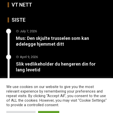
VT NETT
SISTE
July 7, 2026
Mus: Den skjulte trusselen som kan
ødelegge hjemmet ditt
April 9, 2026
Slik vedlikeholder du hengeren din for
lang levetid
March 26, 2026
We use cookies on our website to give you the most
Hvordan bli kvitt maur: Effektive metoder
relevant experience by remembering your preferences and
for skadedyrkontroll hjemme
repeat visits. By clicking “Accept All”, you consent to the use
of ALL the cookies. However, you may visit "Cookie Settings"
to provide a controlled consent.