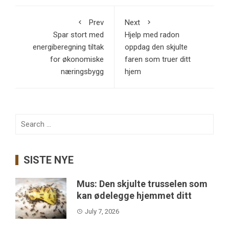
Prev
Next
Spar stort med
Hjelp med radon
energiberegning tiltak
oppdag den skjulte
for økonomiske
faren som truer ditt
næringsbygg
hjem
Search
for:
SISTE NYE
Mus: Den skjulte trusselen som
kan ødelegge hjemmet ditt
July 7, 2026