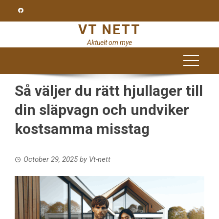
Skip
to
VT NETT
content
Aktuelt om mye
Så väljer du rätt hjullager till
din släpvagn och undviker
kostsamma misstag
October 29, 2025
by
Vt-nett