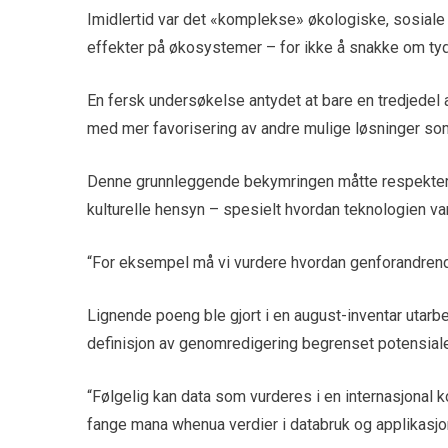
Imidlertid var det «komplekse» økologiske, sosiale
effekter på økosystemer – for ikke å snakke om tyd
En fersk undersøkelse antydet at bare en tredjedel
med mer favorisering av andre mulige løsninger som
Denne grunnleggende bekymringen måtte respekter
kulturelle hensyn – spesielt hvordan teknologien va
“For eksempel må vi vurdere hvordan genforandrend
Lignende poeng ble gjort i en august-inventar utarb
definisjon av genomredigering begrenset potensialet
“Følgelig kan data som vurderes i en internasjonal ko
fange mana whenua verdier i databruk og applikasjone