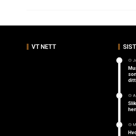
VT NETT
SIS
J
Mus
so
ditt
A
Sli
hen
M
Hvo