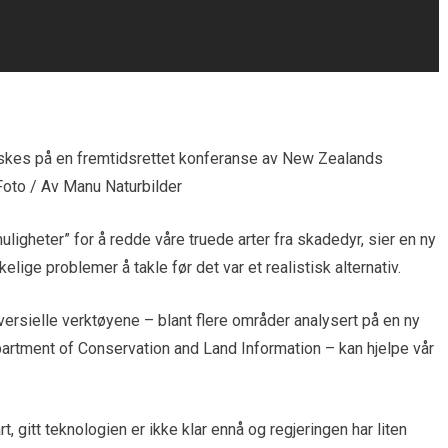
orskes på en fremtidsrettet konferanse av New Zealands
Foto / Av Manu Naturbilder
igheter” for å redde våre truede arter fra skadedyr, sier en ny
ige problemer å takle før det var et realistisk alternativ.
ersielle verktøyene – blant flere områder analysert på en ny
rtment of Conservation and Land Information – kan hjelpe vår
t, gitt teknologien er ikke klar ennå og regjeringen har liten