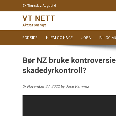
Skip
Thursday, August 6
to
content
VT NETT
Aktuelt om mye
FORSIDE
HJEM OG HAGE
JOBB
BIL OG 
Bør NZ bruke kontroversiel
skadedyrkontroll?
November 27, 2022
by
Jose Ramirez