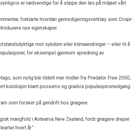
synligvis er nødvendige for å slippe den løs på miljøet vårt.
kommentar, forklarte hvordan genredigeringsverktøy som Crispr-
introdusere nye egenskaper.
otstandsdyktige mot sykdom eller klimaendringer – eller til å
opulasjoner, for eksempel gjennom spredning av
tago, som nylig ble tildelt mer midler fra Predator Free 2050,
sert kondisjon blant possums og gradvis populasjonsnedgang.
ram som forsker på gendrift hos gnagere.
ogisk mangfold i Aotearoa New Zealand, fordi gnagere dreper
earter hvert år.”