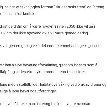
g, sa han at teknologien fortsatt “skrider raskt frem” og “streng
den i en lokal kontekst.
ristige drøm om å være rovdyrfri innen 2050 ikke vil gå i
selv om det ikke nødvendigvis vil være genredigering.
e, var genredigering ikke det eneste emnet som gikk gjennom
a kan hjelpe bevaringsforvaltning, gjennom innsats som å
ākāpō og undersøke sykdomsresistens i kauri-trær.
ene med satellittbilder, habitatovervåking ved bruk av droner og
elige å løse bevaringsutfordringer.
 det, ved å bruke maskinlæring for å analysere hvordan