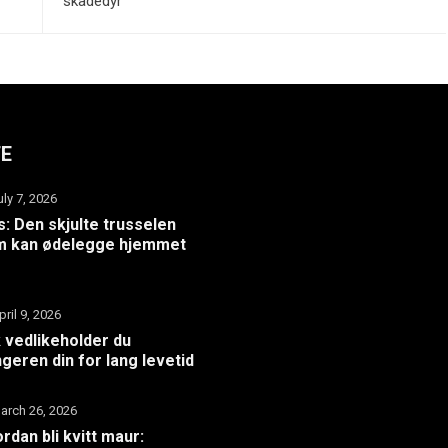
skadedyr
TE
uly 7, 2026
: Den skjulte trusselen
m kan ødelegge hjemmet
pril 9, 2026
k vedlikeholder du
geren din for lang levetid
arch 26, 2026
rdan bli kvitt maur: