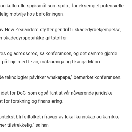
 og kulturelle spørsmål som spilte, for eksempel potensielle
elig motvilje hos befolkningen.
 av New Zealandere støtter gendrift i skadedyrbekjempelse,
 skadedyrspesifikke giftstoffer.
es og adresseres, sa konferansen, og det samme gjorde
r på linje med te ao, mātauranga og tikanga Māori.
e teknologier påvirker whakapapa,” bemerket konferansen.
eidet for DoC, som også fant at vår nåværende juridiske
 for forskning og finansiering.
ntekst bli feiltolket i fravær av lokal kunnskap og kan ikke
r tilstrekkelig,” sa han.