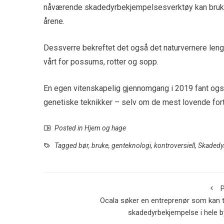
nåværende skadedyrbekjempelsesverktøy kan brukes m
årene.
Dessverre bekreftet det også det naturvernere lenge 
vårt for possums, rotter og sopp.
En egen vitenskapelig gjennomgang i 2019 fant også 
genetiske teknikker – selv om de mest lovende fortsa
Posted in
Hjem og hage
Tagged
bør
,
bruke
,
genteknologi
,
kontroversiell
,
Skadedyr
P
Ocala søker en entreprenør som kan t
skadedyrbekjempelse i hele 