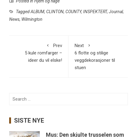
Posted in
Hjem og hage
Tagged
ALBUM
,
CLINTON
,
COUNTY
,
INSPEKTERT
,
Journal
,
News
,
Wilmington
Prev
Next
5 kule romfarger –
6 flotte og stilige
ideer du vil elske!
veggdekorasjoner til
stuen
Search
for:
SISTE NYE
Mus: Den skjulte trusselen som