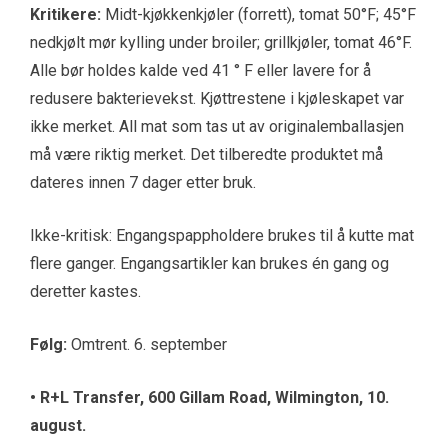
Kritikere:
Midt-kjøkkenkjøler (forrett), tomat 50°F; 45°F
nedkjølt mør kylling under broiler; grillkjøler, tomat 46°F.
Alle bør holdes kalde ved 41 ° F eller lavere for å
redusere bakterievekst. Kjøttrestene i kjøleskapet var
ikke merket. All mat som tas ut av originalemballasjen
må være riktig merket. Det tilberedte produktet må
dateres innen 7 dager etter bruk.
Ikke-kritisk: Engangspappholdere brukes til å kutte mat
flere ganger. Engangsartikler kan brukes én gang og
deretter kastes.
Følg:
Omtrent. 6. september
•
R+L Transfer, 600 Gillam Road, Wilmington, 10.
august.