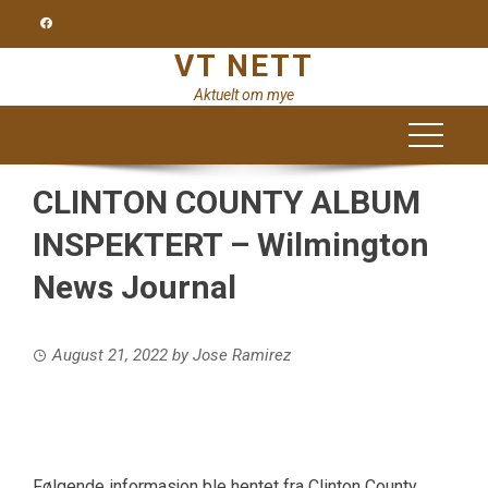
Skip
to
VT NETT
content
Aktuelt om mye
CLINTON COUNTY ALBUM
INSPEKTERT – Wilmington
News Journal
August 21, 2022
by
Jose Ramirez
Følgende informasjon ble hentet fra Clinton County