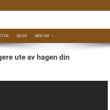
MOTOR
HELSE
MER OM
ere ute av hagen din