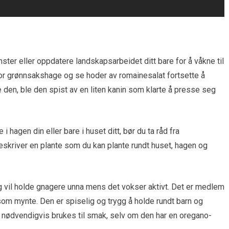
ter eller oppdatere landskapsarbeidet ditt bare for å våkne til
 stor grønnsakshage og se hoder av romainesalat fortsette å
te den, ble den spist av en liten kanin som klarte å presse seg
 hagen din eller bare i huset ditt, bør du ta råd fra
skriver en plante som du kan plante rundt huset, hagen og
 vil holde gnagere unna mens det vokser aktivt. Det er medlem
m mynte. Den er spiselig og trygg å holde rundt barn og
e nødvendigvis brukes til smak, selv om den har en oregano-