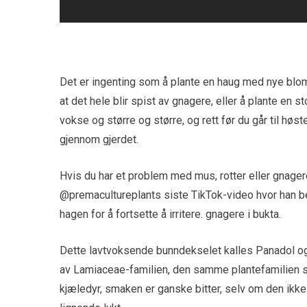
Det er ingenting som å plante en haug med nye bloms
at det hele blir spist av gnagere, eller å plante en
vokse og større og større, og rett før du går til høs
gjennom gjerdet.
Hvis du har et problem med mus, rotter eller gnagere i
@premacultureplants siste TikTok-video hvor han be
hagen for å fortsette å irritere. gnagere i bukta.
Dette lavtvoksende bunndekselet kalles Panadol og
av Lamiaceae-familien, den samme plantefamilien so
kjæledyr, smaken er ganske bitter, selv om den ikk