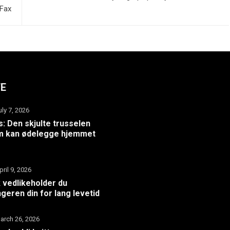
gFax
TE
uly 7, 2026
: Den skjulte trusselen
m kan ødelegge hjemmet
pril 9, 2026
k vedlikeholder du
geren din for lang levetid
arch 26, 2026