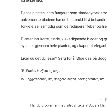
lignende lukt. .
Denne planten, som fungerer som skadedyrbekjempe
pulveriserte bladene har de blitt brukt til å behandle
forkjølelse, samtidig som de reduserer feber og hje
Planten har korte, runde, kløverlignende blader og 
nyanser gjennom hele planten, og skaper et elegant
Liker du det du leser? Sørg for å følge oss på Goog
Posted in
Hjem og hage
Tagged
denne
,
din
,
gnagere
,
hagen
,
holder
,
planten
,
ute
P
Har du problemer med sitrusfrukter? Bugs å klan