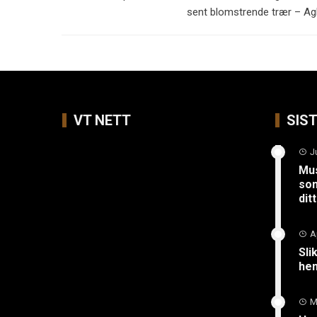
sent blomstrende trær – A
VT NETT
SIS
J
Mus
so
ditt
A
Sli
hen
M