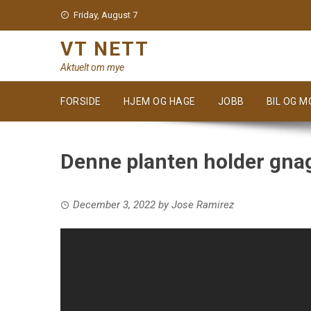
Skip
Friday, August 7
to
content
VT NETT
Aktuelt om mye
FORSIDE
HJEM OG HAGE
JOBB
BIL OG 
Denne planten holder gnag
December 3, 2022
by
Jose Ramirez