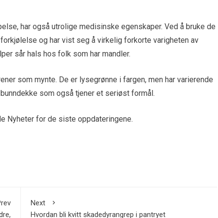
lse, har også utrolige medisinske egenskaper. Ved å bruke de
 forkjølelse og har vist seg å virkelig forkorte varigheten av
lper sår hals hos folk som har mandler.
grener som mynte. De er lysegrønne i fargen, men har varierende
 bunndekke som også tjener et seriøst formål.
le Nyheter for de siste oppdateringene.
rev
Next
dre,
Hvordan bli kvitt skadedyrangrep i pantryet