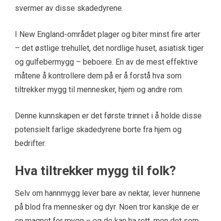
svermer av disse skadedyrene.
I New England-området plager og biter minst fire arter
– det østlige trehullet, det nordlige huset, asiatisk tiger
og gulfebermygg – beboere. En av de mest effektive
måtene å kontrollere dem på er å forstå hva som
tiltrekker mygg til mennesker, hjem og andre rom.
Denne kunnskapen er det første trinnet i å holde disse
potensielt farlige skadedyrene borte fra hjem og
bedrifter.
Hva tiltrekker mygg til folk?
Selv om hannmygg lever bare av nektar, lever hunnene
på blod fra mennesker og dyr. Noen tror kanskje de er
en magnet for mygg – og de kan ha rett, men det som