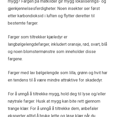
mygg? Fargen på matkilder gir mygg lokaliserings- og
gjenkjennelsesferdigheter. Noen insekter ser først
etter karbondioksid i luften og flytter deretter til
bestemte farger.
Farger som tiltrekker kjæledyr er
langbølgelengdefarger, inkludert oransje, rød, svart, blå
og noen blomstermønstre som inneholder disse
fargene.
Farger med lav bølgelengde som lilla, grønn og hvit har
en tendens til å være mindre attraktive for skadedyr.
For å unngå å tiltrekke mygg, hold deg til lyse og/eller
nøytrale farger. Husk at mygg kan bite rett gjennom
trange klær. For å unngå å tiltrekke dem, anbefaler
eksperter alltid å bruke lette og løse klær når du