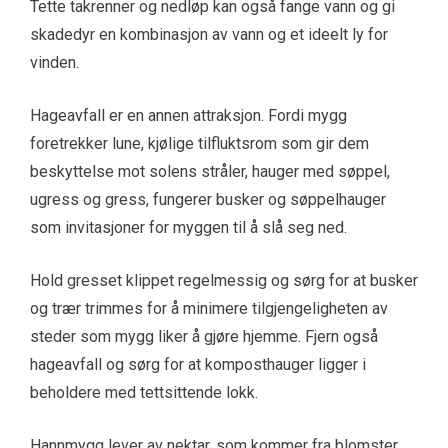
Tette takrenner og nedløp kan også fange vann og gi
skadedyr en kombinasjon av vann og et ideelt ly for
vinden.
Hageavfall er en annen attraksjon. Fordi mygg
foretrekker lune, kjølige tilfluktsrom som gir dem
beskyttelse mot solens stråler, hauger med søppel,
ugress og gress, fungerer busker og søppelhauger
som invitasjoner for myggen til å slå seg ned.
Hold gresset klippet regelmessig og sørg for at busker
og trær trimmes for å minimere tilgjengeligheten av
steder som mygg liker å gjøre hjemme. Fjern også
hageavfall og sørg for at komposthauger ligger i
beholdere med tettsittende lokk.
Hannmygg lever av nektar, som kommer fra blomster,