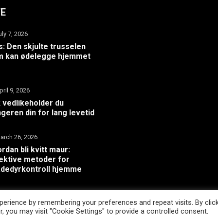
TE
uly 7, 2026
: Den skjulte trusselen
m kan ødelegge hjemmet
pril 9, 2026
k vedlikeholder du
geren din for lang levetid
arch 26, 2026
rdan bli kvitt maur:
ektive metoder for
dedyrkontroll hjemme
erience by remembering your preferences and repeat visits. By clic
, you may visit "Cookie Settings" to provide a controlled consent.