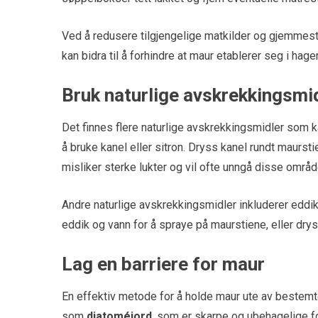
Ved å redusere tilgjengelige matkilder og gjemmeste
kan bidra til å forhindre at maur etablerer seg i hag
Bruk naturlige avskrekkingsmi
Det finnes flere naturlige avskrekkingsmidler som k
å bruke kanel eller sitron. Dryss kanel rundt maurst
misliker sterke lukter og vil ofte unngå disse områ
Andre naturlige avskrekkingsmidler inkluderer eddi
eddik og vann for å spraye på maurstiene, eller dr
Lag en barriere for maur
En effektiv metode for å holde maur ute av bestemte
som
diatoméjord
, som er skarpe og ubehagelige fo