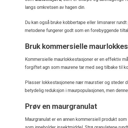
langs omkretsen av hagen din.
Du kan også bruke kobbertape eller limsnarer rundt 
metodene fungerer godt som en forebyggende tiltak 
Bruk kommersielle maurlokkes
Kommersielle maurlokkestasjoner er en effektiv må
forgiftet agn som maurene tar med seg tilbake til ko
Plasser lokkestasjonene nær maurstier og steder der
betydelig reduksjon i maurpopulasjonen, men denne 
Prøv en maurgranulat
Maurgranulat er en annen kommersiell produkt som 
som inneholder insektmiddel. Strø granulatene rundt 