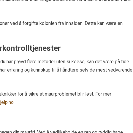
er ved å forgifte kolonien fra innsiden. Dette kan være en
rkontrolltjenester
s du har prøvd flere metoder uten suksess, kan det være på tide
 har erfaring og kunnskap til å håndtere selv de mest vedvarende
knikker for å sikre at maurproblemet blir løst. For mer
jelp.no
.
e hagen din maurfri. Ved å vedlikeholde en ren og ryddig hage,