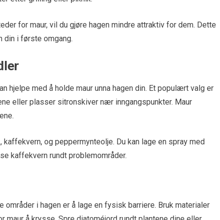
der for maur, vil du gjøre hagen mindre attraktiv for dem. Dette
en din i første omgang.
dler
an hjelpe med å holde maur unna hagen din. Et populært valg er
iene eller plasser sitronskiver nær inngangspunkter. Maur
dene.
k, kaffekvern, og peppermynteolje. Du kan lage en spray med
ysse kaffekvern rundt problemområder.
 områder i hagen er å lage en fysisk barriere. Bruk materialer
r maur å krysse. Spre diatoméjord rundt plantene dine eller