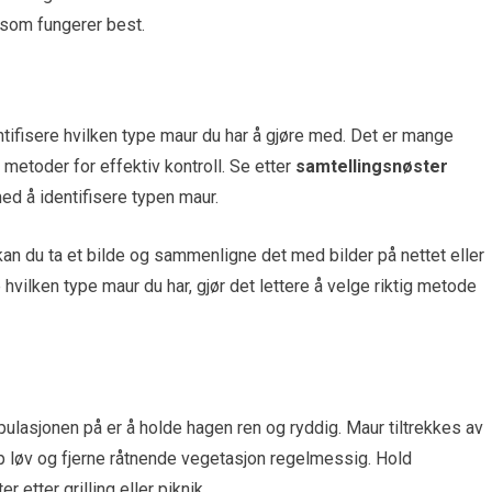
r som fungerer best.
entifisere hvilken type maur du har å gjøre med. Det er mange
 metoder for effektiv kontroll. Se etter
samtellingsnøster
ed å identifisere typen maur.
an du ta et bilde og sammenligne det med bilder på nettet eller
hvilken type maur du har, gjør det lettere å velge riktig metode
lasjonen på er å holde hagen ren og ryddig. Maur tiltrekkes av
p løv og fjerne råtnende vegetasjon regelmessig. Hold
 etter grilling eller piknik.