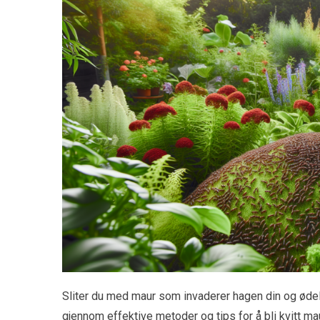
Sliter du med maur som invaderer hagen din og ødeleg
gjennom effektive metoder og tips for å bli kvitt ma