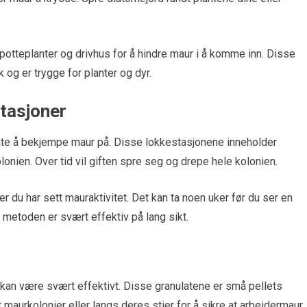
potteplanter og drivhus for å hindre maur i å komme inn. Disse
og er trygge for planter og dyr.
tasjoner
te å bekjempe maur på. Disse lokkestasjonene inneholder
lonien. Over tid vil giften spre seg og drepe hele kolonien.
 du har sett mauraktivitet. Det kan ta noen uker før du ser en
metoden er svært effektiv på lang sikt.
kan være svært effektivt. Disse granulatene er små pellets
maurkolonier eller langs deres stier for å sikre at arbeidermaur