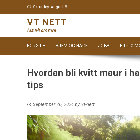
Skip
Saturday, August 8
to
content
VT NETT
Aktuelt om mye
FORSIDE
HJEM OG HAGE
JOBB
BIL OG 
Hvordan bli kvitt maur i h
tips
September 26, 2024
by
Vt-nett