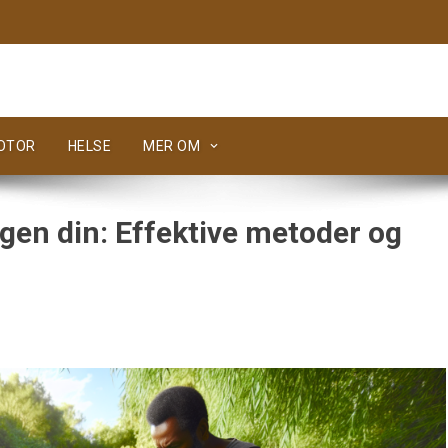
MOTOR
HELSE
MER OM
agen din: Effektive metoder og