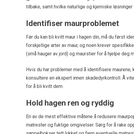
tilbake, samt hvilke naturlige og kjemiske løsninge
Identifiser maurproblemet
Før du kan bli kvitt maur i hagen din, må du først id
forskjellige arter av maur, og noen krever spesifikke
(små hauger av jord) og maurstier for å hjelpe deg m
Hvis du har problemer med å identifisere maurene, k
konsultere en ekspert innen skadedyrkontroll. Å vite 
for å bli kvitt dem.
Hold hagen ren og ryddig
En av de mest effektive måtene å redusere maurpopu
matrester og fuktige omgivelser. Sørg for å rake op
søppelbokser tett lukket og fjern eventuelle matrester