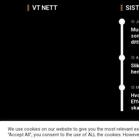
VT NETT
SIS
J
Mus
so
ditt
A
Sli
hen
M
Hvo
Eff
ska
We use cookies on our website to give you the most relevant exp
“Accept All”, you consent to the use of ALL the cookies. However