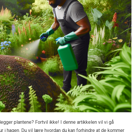
ger plantene? Fortvil ikke! I denne artikkelen vil vi gå
ur i hagen. Du vil lære hvordan du kan forhindre at de kommer