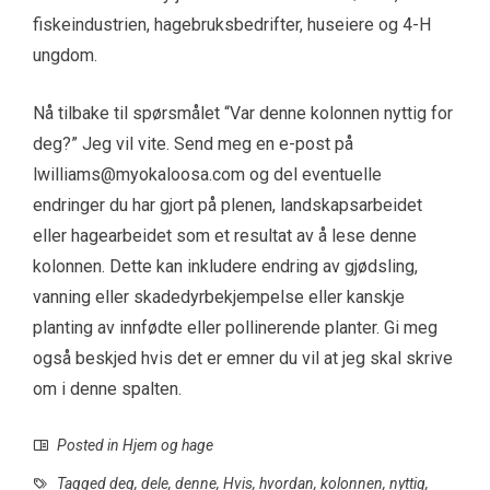
fiskeindustrien, hagebruksbedrifter, huseiere og 4-H
ungdom.
Nå tilbake til spørsmålet “Var denne kolonnen nyttig for
deg?” Jeg vil vite. Send meg en e-post på
lwilliams@myokaloosa.com
og del eventuelle
endringer du har gjort på plenen, landskapsarbeidet
eller hagearbeidet som et resultat av å lese denne
kolonnen. Dette kan inkludere endring av gjødsling,
vanning eller skadedyrbekjempelse eller kanskje
planting av innfødte eller pollinerende planter. Gi meg
også beskjed hvis det er emner du vil at jeg skal skrive
om i denne spalten.
Posted in
Hjem og hage
Tagged
deg
,
dele
,
denne
,
Hvis
,
hvordan
,
kolonnen
,
nyttig
,