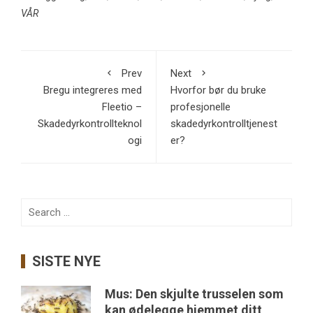
VÅR
Prev
Next
Bregu integreres med
Hvorfor bør du bruke
Fleetio –
profesjonelle
Skadedyrkontrollteknol
skadedyrkontrolltjenest
ogi
er?
Search
for:
SISTE NYE
Mus: Den skjulte trusselen som
kan ødelegge hjemmet ditt