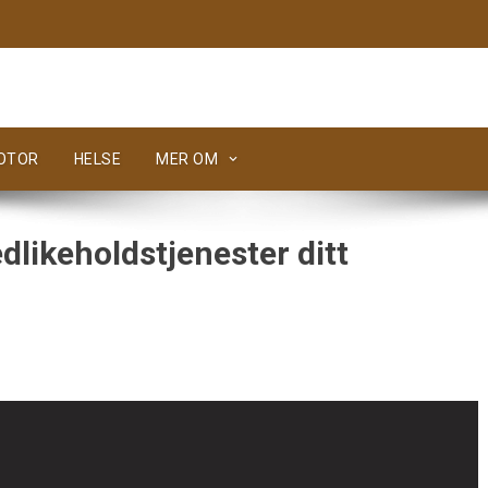
MOTOR
HELSE
MER OM
likeholdstjenester ditt