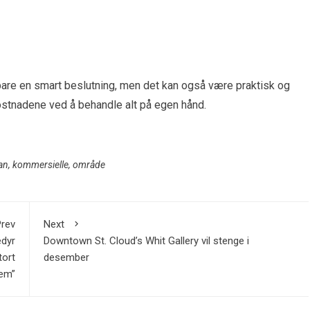
 bare en smart beslutning, men det kan også være praktisk og
kostnadene ved å behandle alt på egen hånd.
an
,
kommersielle
,
område
rev
Next
edyr
Downtown St. Cloud’s Whit Gallery vil stenge i
tort
desember
lem”