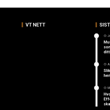
VT NETT
SIS
J
Mus
so
ditt
A
Sli
hen
M
Hvo
Eff
ska