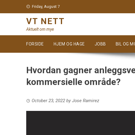
Skip
Friday, August 7
to
content
VT NETT
Aktuelt om mye
FORSIDE
HJEM OG HAGE
JOBB
BIL OG 
Hvordan gagner anleggsved
kommersielle område?
October 23, 2022
by
Jose Ramirez