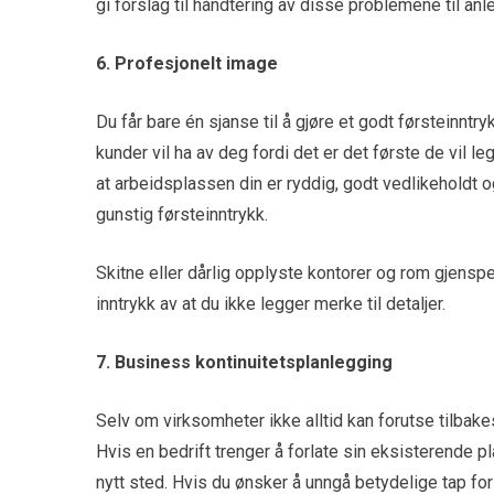
gi forslag til håndtering av disse problemene til a
6. Profesjonelt image
Du får bare én sjanse til å gjøre et godt førsteinntr
kunder vil ha av deg fordi det er det første de vil l
at arbeidsplassen din er ryddig, godt vedlikeholdt og
gunstig førsteinntrykk.
Skitne eller dårlig opplyste kontorer og rom gjensp
inntrykk av at du ikke legger merke til detaljer.
7. Business kontinuitetsplanlegging
Selv om virksomheter ikke alltid kan forutse tilbakes
Hvis en bedrift trenger å forlate sin eksisterende pla
nytt sted. Hvis du ønsker å unngå betydelige tap for