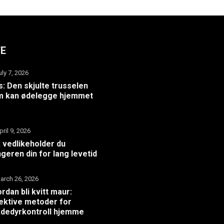
TE
uly 7, 2026
: Den skjulte trusselen
m kan ødelegge hjemmet
pril 9, 2026
k vedlikeholder du
geren din for lang levetid
arch 26, 2026
rdan bli kvitt maur:
ektive metoder for
dedyrkontroll hjemme