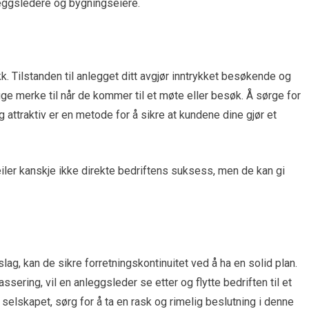
nleggsledere og bygningseiere.
ykk. Tilstanden til anlegget ditt avgjør inntrykket besøkende og
egge merke til når de kommer til et møte eller besøk. Å sørge for
 attraktiv er en metode for å sikre at kundene dine gjør et
eiler kanskje ikke direkte bedriftens suksess, men de kan gi
lag, kan de sikre forretningskontinuitet ved å ha en solid plan.
ssering, vil en anleggsleder se etter og flytte bedriften til et
 selskapet, sørg for å ta en rask og rimelig beslutning i denne