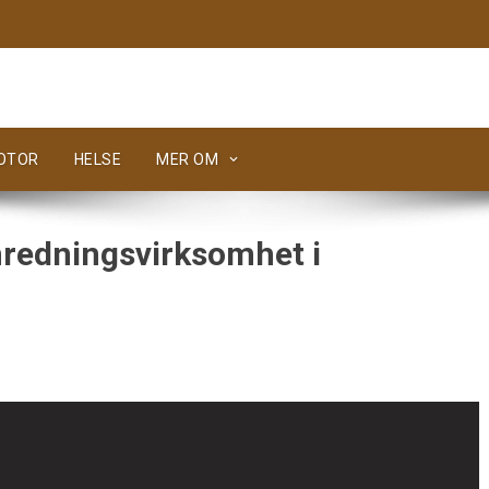
MOTOR
HELSE
MER OM
nredningsvirksomhet i