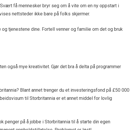
n. Svært få mennesker bryr seg om å vite om en ny oppstart i
 vises nettsteder ikke bare på folks skjermer.
e og tjenestene dine. Fortell venner og familie om det og bruk
heten også mye kreativitet. Gjør det bra å delta på programmer
britannia? Blant annet trenger du et investeringsfond på £50 000
beidsvisum til Storbritannia er et annet middel for lovlig
 penger på å jobbe i Storbritannia til å starte din egen
rmanent oppholdstillatelse. Problemet er løst!