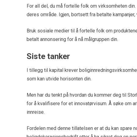
For all del, du må fortelle folk om virksomheten di
deres område. Igjen, bortsett fra betalte kampanjer,
Bruk sosiale medier til å fortelle folk om produkten
betalt annonsering for å nå målgruppen din.
Siste tanker
I tillegg til kapital krever boliginnredningsvirksom
som kan utvide horisonten din.
Men har du tenkt på hvordan du kommer deg til Stor
for å kvalifisere for et innovatørvisum. Å søke om ar
innreise.
Fordelen med denne tillatelsen er at du kan spare nok
boligdekorasjonsbedrift etter å ha sikret deg en pe