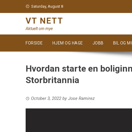
Skip
Saturday, August 8
to
content
VT NETT
Aktuelt om mye
FORSIDE
HJEM OG HAGE
JOBB
BIL OG 
Hvordan starte en boligin
Storbritannia
October 3, 2022
by
Jose Ramirez