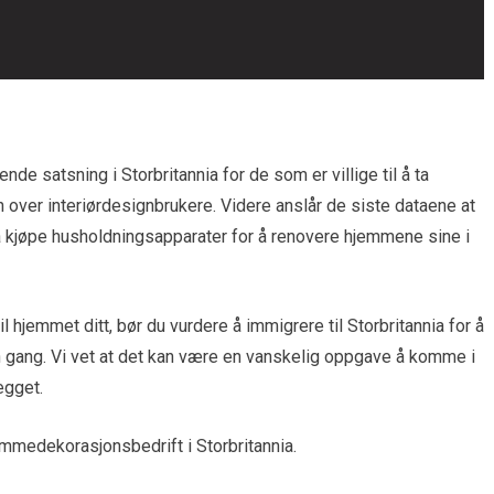
e satsning i Storbritannia for de som er villige til å ta
ten over interiørdesignbrukere. Videre anslår de siste dataene at
 å kjøpe husholdningsapparater for å renovere hjemmene sine i
il hjemmet ditt, bør du vurdere å immigrere til Storbritannia for å
gang. Vi vet at det kan være en vanskelig oppgave å komme i
egget.
jemmedekorasjonsbedrift i Storbritannia.