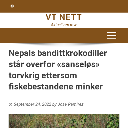
Skip
to
VT NETT
content
Aktuelt om mye
Nepals bandittkrokodiller
står overfor «sanseløs»
torvkrig ettersom
fiskebestandene minker
September 24, 2022
by
Jose Ramirez