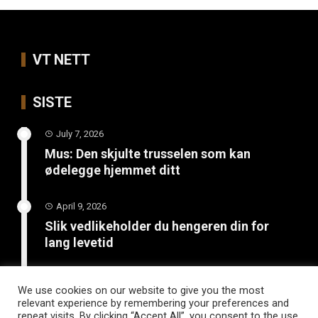
VT NETT
SISTE
July 7, 2026
Mus: Den skjulte trusselen som kan
ødelegge hjemmet ditt
April 9, 2026
Slik vedlikeholder du hengeren din for
lang levetid
March 26, 2026
We use cookies on our website to give you the most
Hvordan bli kvitt maur: Effektive metoder
relevant experience by remembering your preferences and
for skadedyrkontroll hjemme
repeat visits. By clicking “Accept All”, you consent to the use