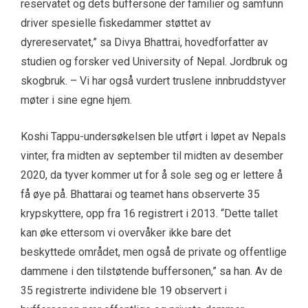
reservatet og dets buffersone der familier og samfunn
driver spesielle fiskedammer støttet av
dyrereservatet,” sa Divya Bhattrai, hovedforfatter av
studien og forsker ved University of Nepal. Jordbruk og
skogbruk. – Vi har også vurdert truslene innbruddstyver
møter i sine egne hjem.
Koshi Tappu-undersøkelsen ble utført i løpet av Nepals
vinter, fra midten av september til midten av desember
2020, da tyver kommer ut for å sole seg og er lettere å
få øye på. Bhattarai og teamet hans observerte 35
krypskyttere, opp fra 16 registrert i 2013. “Dette tallet
kan øke ettersom vi overvåker ikke bare det
beskyttede området, men også de private og offentlige
dammene i den tilstøtende buffersonen,” sa han. Av de
35 registrerte individene ble 19 observert i