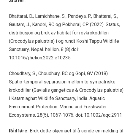
Sitater:
Bhattarai, D., Lamichhane, S., Pandeya, P., Bhattarai, S.,
Gautam, J., Kandel, RC og Pokheral, CP (2022). Status,
distribusjon og bruk av habitat for rovkrokodillen
(Crocodylus palustris) i og rundt Koshi Tappu Wildlife
Sanctuary, Nepal. hellion, 8 (8).doi:
10.1016/j.helion.2022.e10235
Choudhary, S., Choudhury, BC og Gopi, GV (2018).
Spatio-temporal separasjon mellom to sympatriske
krokodiller (Gavialis gangeticus & Crocodylus palustris)
i Katarniaghat Wildlife Sanctuary, India. Aquatic
Environment Protection: Marine and Freshwater
Ecosystems, 28(5), 1067-1076. doi: 10.1002/aqc.2911
Rådføre:
Bruk dette skjemaet til å sende en melding til