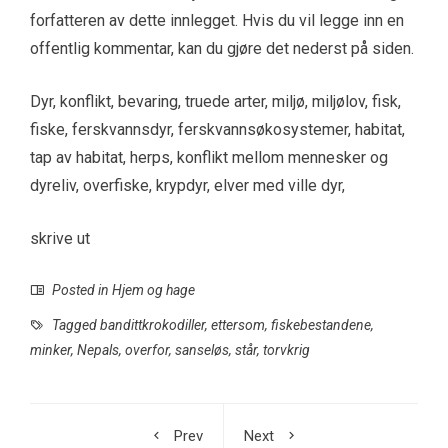
forfatteren av dette innlegget. Hvis du vil legge inn en
offentlig kommentar, kan du gjøre det nederst på siden.
Dyr, konflikt, bevaring, truede arter, miljø, miljølov, fisk,
fiske, ferskvannsdyr, ferskvannsøkosystemer, habitat,
tap av habitat, herps, konflikt mellom mennesker og
dyreliv, overfiske, krypdyr, elver med ville dyr,
skrive ut
Posted in
Hjem og hage
Tagged
bandittkrokodiller
,
ettersom
,
fiskebestandene
,
minker
,
Nepals
,
overfor
,
sanseløs
,
står
,
torvkrig
Prev
Next