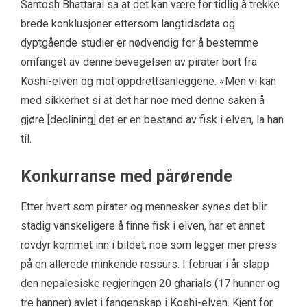
Santosh Bhattarai sa at det kan være for tidlig å trekke
brede konklusjoner ettersom langtidsdata og
dyptgående studier er nødvendig for å bestemme
omfanget av denne bevegelsen av pirater bort fra
Koshi-elven og mot oppdrettsanleggene. «Men vi kan
med sikkerhet si at det har noe med denne saken å
gjøre [declining] det er en bestand av fisk i elven, la han
til.
Konkurranse med pårørende
Etter hvert som pirater og mennesker synes det blir
stadig vanskeligere å finne fisk i elven, har et annet
rovdyr kommet inn i bildet, noe som legger mer press
på en allerede minkende ressurs. I februar i år slapp
den nepalesiske regjeringen 20 gharials (17 hunner og
tre hanner) avlet i fangenskap i Koshi-elven. Kjent for