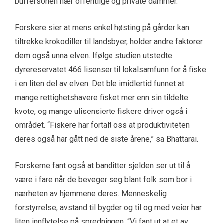
buffersonen nær offentlige og private dammer.
Forskere sier at mens enkel høsting på gårder kan
tiltrekke krokodiller til landsbyer, holder andre faktorer
dem også unna elven. Ifølge studien utstedte
dyrereservatet 466 lisenser til lokalsamfunn for å fiske
i en liten del av elven. Det ble imidlertid funnet at
mange rettighetshavere fisket mer enn sin tildelte
kvote, og mange ulisensierte fiskere driver også i
området. “Fiskere har fortalt oss at produktiviteten
deres også har gått ned de siste årene,” sa Bhattarai.
Forskerne fant også at banditter sjelden ser ut til å
være i fare når de beveger seg blant folk som bor i
nærheten av hjemmene deres. Menneskelig
forstyrrelse, avstand til bygder og til og med veier har
liten innflytelse på spredningen. “Vi fant ut at et av