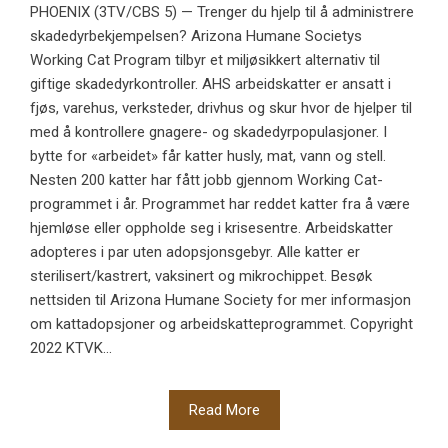
PHOENIX (3TV/CBS 5) — Trenger du hjelp til å administrere
skadedyrbekjempelsen? Arizona Humane Societys
Working Cat Program tilbyr et miljøsikkert alternativ til
giftige skadedyrkontroller. AHS arbeidskatter er ansatt i
fjøs, varehus, verksteder, drivhus og skur hvor de hjelper til
med å kontrollere gnagere- og skadedyrpopulasjoner. I
bytte for «arbeidet» får katter husly, mat, vann og stell.
Nesten 200 katter har fått jobb gjennom Working Cat-
programmet i år. Programmet har reddet katter fra å være
hjemløse eller oppholde seg i krisesentre. Arbeidskatter
adopteres i par uten adopsjonsgebyr. Alle katter er
sterilisert/kastrert, vaksinert og mikrochippet. Besøk
nettsiden til Arizona Humane Society for mer informasjon
om kattadopsjoner og arbeidskatteprogrammet. Copyright
2022 KTVK...
Read More