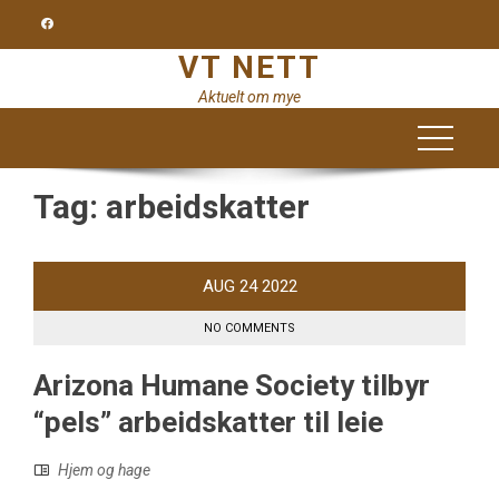
Skip
to
VT NETT
content
Aktuelt om mye
Tag:
arbeidskatter
AUG
24
2022
NO COMMENTS
Arizona Humane Society tilbyr
“pels” arbeidskatter til leie
Hjem og hage