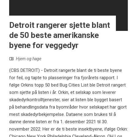
Detroit rangerer sjette blant
de 50 beste amerikanske
byene for veggedyr
Hjem og hage
(CBS DETROIT) - Detroit rangerte blant de ti beste byene
for feil, og tapte to plasseringer fra fjorårets rapport. I
følge Orkins topp 50 bed Bug Cities List ble Detroit rangert
som sjette på listen i år. Orkin, et selskap som leverer
skadedyrkontrolltjenester, sier at listen ble bygget basert
på behandlingsdata fra byområder hvor selskapet har gjort
mest skadedyrbekjempelse. Dataene som brukes til å
danne denne listen er fra 1. desember 2021 til 30.
november 2022. Her er de ti beste insektbyene, ifølge Orkin:
Chicago New York Philadelphia Cleveland-Akron, OH Los