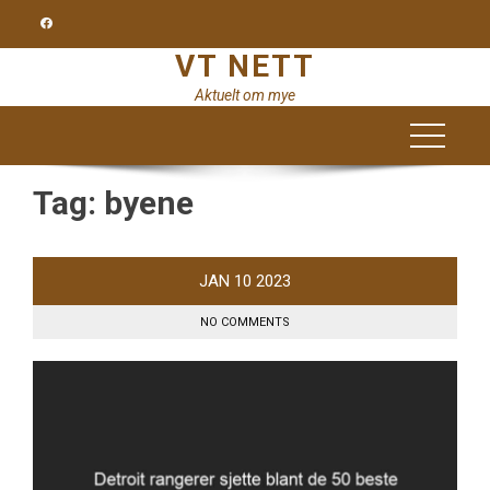
Skip
to
VT NETT
content
Aktuelt om mye
Tag:
byene
JAN
10
2023
NO COMMENTS