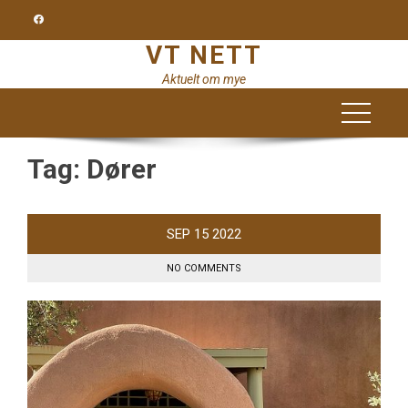
Skip
to
VT NETT
content
Aktuelt om mye
Tag:
Dører
SEP
15
2022
NO COMMENTS