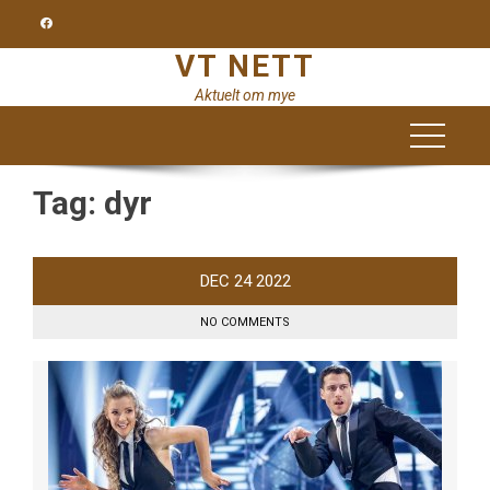
Skip
to
VT NETT
content
Aktuelt om mye
Tag:
dyr
DEC
24
2022
NO COMMENTS