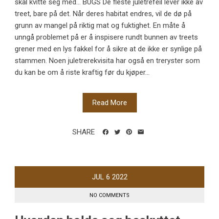
skal kvitte seg med... BUGS De fleste juletrefeil lever ikke av
treet, bare på det. Når deres habitat endres, vil de dø på
grunn av mangel på riktig mat og fuktighet. En måte å
unngå problemet på er å inspisere rundt bunnen av treets
grener med en lys fakkel for å sikre at de ikke er synlige på
stammen. Noen juletrerekvisita har også en treryster som
du kan be om å riste kraftig før du kjøper...
Read More
SHARE
JUL
6
2022
NO COMMENTS