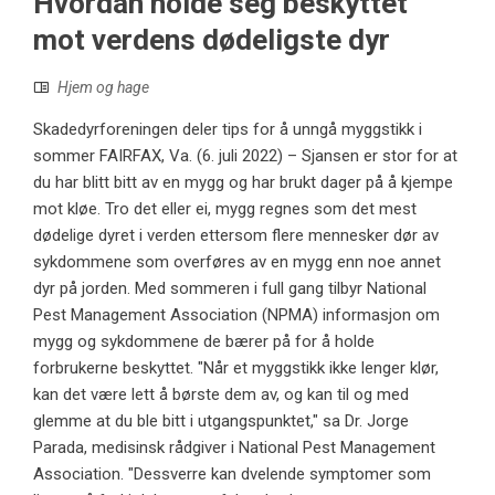
Hvordan holde seg beskyttet
mot verdens dødeligste dyr
Hjem og hage
Skadedyrforeningen deler tips for å unngå myggstikk i
sommer FAIRFAX, Va. (6. juli 2022) – Sjansen er stor for at
du har blitt bitt av en mygg og har brukt dager på å kjempe
mot kløe. Tro det eller ei, mygg regnes som det mest
dødelige dyret i verden ettersom flere mennesker dør av
sykdommene som overføres av en mygg enn noe annet
dyr på jorden. Med sommeren i full gang tilbyr National
Pest Management Association (NPMA) informasjon om
mygg og sykdommene de bærer på for å holde
forbrukerne beskyttet. "Når et myggstikk ikke lenger klør,
kan det være lett å børste dem av, og kan til og med
glemme at du ble bitt i utgangspunktet," sa Dr. Jorge
Parada, medisinsk rådgiver i National Pest Management
Association. "Dessverre kan dvelende symptomer som