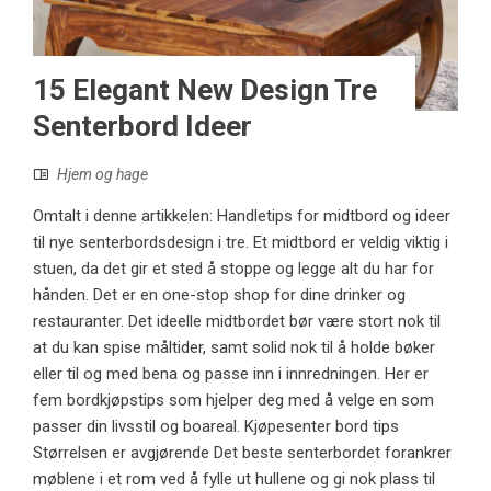
15 Elegant New Design Tre
Senterbord Ideer
Hjem og hage
Omtalt i denne artikkelen: Handletips for midtbord og ideer
til nye senterbordsdesign i tre. Et midtbord er veldig viktig i
stuen, da det gir et sted å stoppe og legge alt du har for
hånden. Det er en one-stop shop for dine drinker og
restauranter. Det ideelle midtbordet bør være stort nok til
at du kan spise måltider, samt solid nok til å holde bøker
eller til og med bena og passe inn i innredningen. Her er
fem bordkjøpstips som hjelper deg med å velge en som
passer din livsstil og boareal. Kjøpesenter bord tips
Størrelsen er avgjørende Det beste senterbordet forankrer
møblene i et rom ved å fylle ut hullene og gi nok plass til