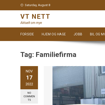
Skip
Saturday, August 8
to
content
VT NETT
Aktuelt om mye
FORSIDE
HJEM OG HAGE
JOBB
BIL OG 
Tag:
Familiefirma
NOV
17
2022
NO
COMMEN
TS