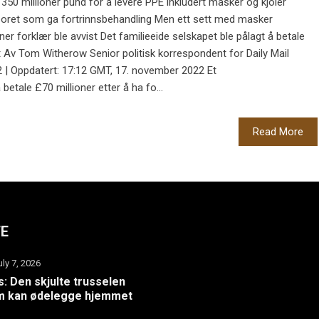
 350 millioner pund for å levere PPE inkludert masker og kjoler
poret som ga fortrinnsbehandling Men ett sett med masker
oner forklær ble avvist Det familieeide selskapet ble pålagt å betale
t Av Tom Witherow Senior politisk korrespondent for Daily Mail
2 | Oppdatert: 17:12 GMT, 17. november 2022 Et
betale £70 millioner etter å ha fo...
Read More
TE
uly 7, 2026
: Den skjulte trusselen
m kan ødelegge hjemmet