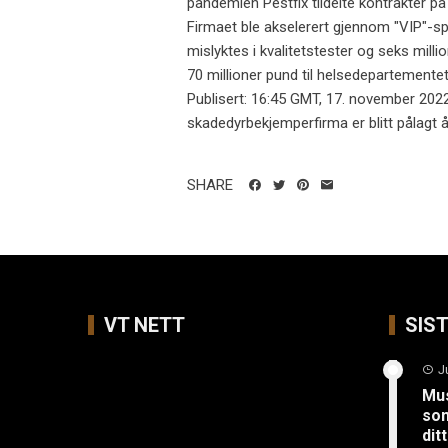
pandemien Pestfix tildelte kontrakter på
Firmaet ble akselerert gjennom "VIP"-s
mislyktes i kvalitetstester og seks milli
70 millioner pund til helsedepartemente
Publisert: 16:45 GMT, 17. november 202
skadedyrbekjemperfirma er blitt pålagt å 
SHARE
VT NETT
SIS
J
Mus
so
ditt