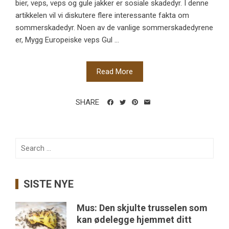
bier, veps, veps og gule jakker er sosiale skadedyr. I denne
artikkelen vil vi diskutere flere interessante fakta om
sommerskadedyr. Noen av de vanlige sommerskadedyrene
er, Mygg Europeiske veps Gul ...
Read More
SHARE
Search
for:
SISTE NYE
Mus: Den skjulte trusselen som
kan ødelegge hjemmet ditt