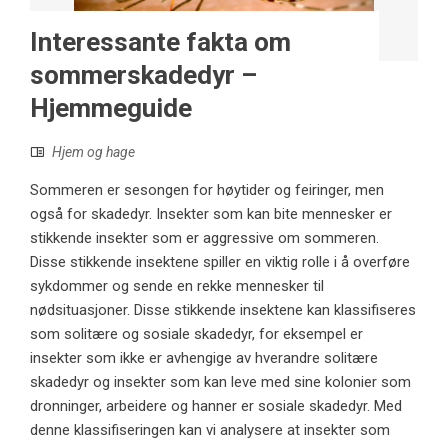
Interessante fakta om
sommerskadedyr –
Hjemmeguide
Hjem og hage
Sommeren er sesongen for høytider og feiringer, men
også for skadedyr. Insekter som kan bite mennesker er
stikkende insekter som er aggressive om sommeren.
Disse stikkende insektene spiller en viktig rolle i å overføre
sykdommer og sende en rekke mennesker til
nødsituasjoner. Disse stikkende insektene kan klassifiseres
som solitære og sosiale skadedyr, for eksempel er
insekter som ikke er avhengige av hverandre solitære
skadedyr og insekter som kan leve med sine kolonier som
dronninger, arbeidere og hanner er sosiale skadedyr. Med
denne klassifiseringen kan vi analysere at insekter som