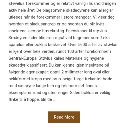
støvelus forekommer og er relativt vanlig i husholdningen
aktiv hele året. De plagsomme skadedyrene kan allergier
utløses når de forekommer i store mengder. Vi viser deg
hvordan et bladlusangrep er og hvordan du blir kvitt
insektene kjempe bærekraftig. Egenskaper til støvlus
Smådyrene identifiseres også ved begreper som f.eks
spatelus eller boklus beskrevet. Over 5600 arter av støvlus
er kjent over hele verden, rundt 100 arter forekommer i
Sentral-Europa. Støvlus kalles Materiale og hygiene
skadedyr klassifisert. Du kan kjenne igjen insektene på
følgende egenskaper: opptil 2 millimeter lang oval eller
sekkformet kropp med brun-beige farge trekantet hode
med sideøyne lange ben og følehorn det finnes
eksemplarer med og uten vinger Siden boklus er veldig
flinke til å hoppe, blir de ...
Read More