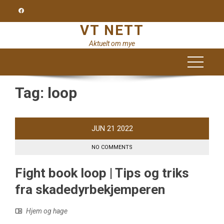
Skip
to
VT NETT
content
Aktuelt om mye
Tag:
loop
JUN
21
2022
NO COMMENTS
Fight book loop | Tips og triks
fra skadedyrbekjemperen
Hjem og hage