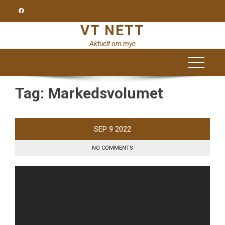
Skip
to
VT NETT
content
Aktuelt om mye
Tag:
Markedsvolumet
SEP
9
2022
NO COMMENTS