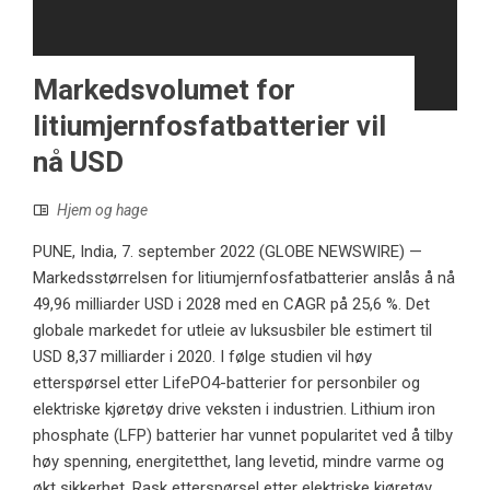
Markedsvolumet for
litiumjernfosfatbatterier vil
nå USD
Hjem og hage
PUNE, India, 7. september 2022 (GLOBE NEWSWIRE) —
Markedsstørrelsen for litiumjernfosfatbatterier anslås å nå
49,96 milliarder USD i 2028 med en CAGR på 25,6 %. Det
globale markedet for utleie av luksusbiler ble estimert til
USD 8,37 milliarder i 2020. I følge studien vil høy
etterspørsel etter LifePO4-batterier for personbiler og
elektriske kjøretøy drive veksten i industrien. Lithium iron
phosphate (LFP) batterier har vunnet popularitet ved å tilby
høy spenning, energitetthet, lang levetid, mindre varme og
økt sikkerhet. Rask etterspørsel etter elektriske kjøretøy