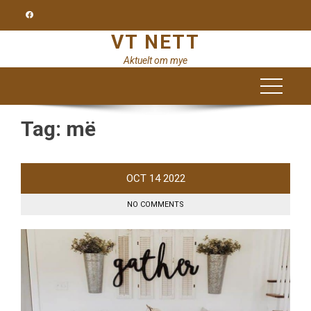
Skip
to
VT NETT
content
Aktuelt om mye
Tag:
më
OCT
14
2022
NO COMMENTS