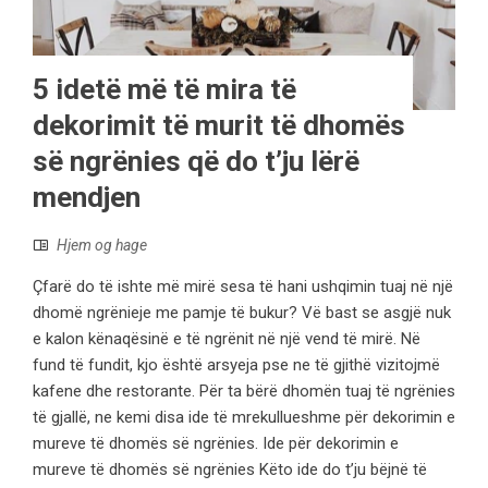
5 idetë më të mira të
dekorimit të murit të dhomës
së ngrënies që do t’ju lërë
mendjen
Hjem og hage
Çfarë do të ishte më mirë sesa të hani ushqimin tuaj në një
dhomë ngrënieje me pamje të bukur? Vë bast se asgjë nuk
e kalon kënaqësinë e të ngrënit në një vend të mirë. Në
fund të fundit, kjo është arsyeja pse ne të gjithë vizitojmë
kafene dhe restorante. Për ta bërë dhomën tuaj të ngrënies
të gjallë, ne kemi disa ide të mrekullueshme për dekorimin e
mureve të dhomës së ngrënies. Ide për dekorimin e
mureve të dhomës së ngrënies Këto ide do t’ju bëjnë të