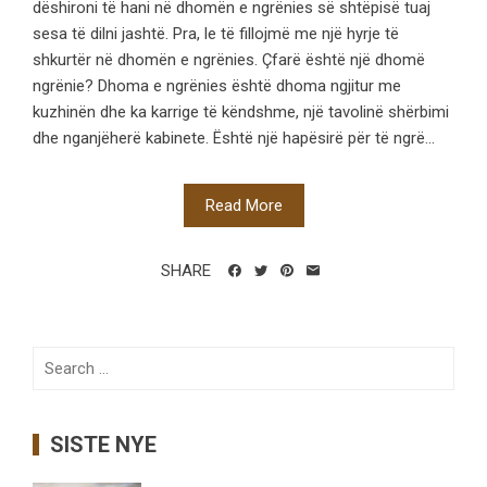
dëshironi të hani në dhomën e ngrënies së shtëpisë tuaj
sesa të dilni jashtë. Pra, le të fillojmë me një hyrje të
shkurtër në dhomën e ngrënies. Çfarë është një dhomë
ngrënie? Dhoma e ngrënies është dhoma ngjitur me
kuzhinën dhe ka karrige të këndshme, një tavolinë shërbimi
dhe nganjëherë kabinete. Është një hapësirë ​​për të ngrë...
Read More
SHARE
Search
for:
SISTE NYE