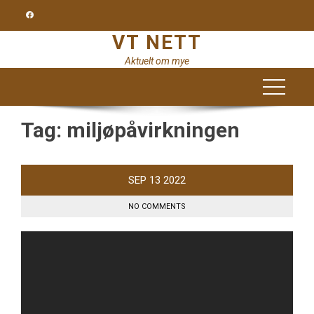
Skip
to
VT NETT
content
Aktuelt om mye
Tag:
miljøpåvirkningen
SEP
13
2022
NO COMMENTS