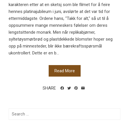
karakteren etter at en sketsj som ble filmet for å feire
hennes platinajubileum i juni, avslørte at det var tid for
ettermiddagste. Ordene hans, "Takk for alt," så ut til å
oppsummere mange menneskers følelser om deres
lengstsittende monark. Men når replikabjørner,
syltetøysmørbrød og plastdekkede blomster hoper seg
opp på minnesteder, blir ikke bærekraftsspørsmål
ukontrollert. Dette er en b...
Read More
SHARE
Search
for: