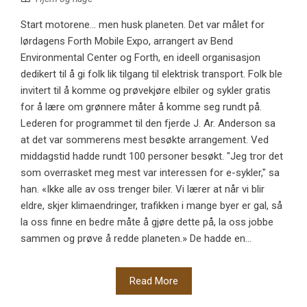
Start motorene... men husk planeten. Det var målet for
lørdagens Forth Mobile Expo, arrangert av Bend
Environmental Center og Forth, en ideell organisasjon
dedikert til å gi folk lik tilgang til elektrisk transport. Folk ble
invitert til å komme og prøvekjøre elbiler og sykler gratis
for å lære om grønnere måter å komme seg rundt på.
Lederen for programmet til den fjerde J. Ar. Anderson sa
at det var sommerens mest besøkte arrangement. Ved
middagstid hadde rundt 100 personer besøkt. "Jeg tror det
som overrasket meg mest var interessen for e-sykler," sa
han. «Ikke alle av oss trenger biler. Vi lærer at når vi blir
eldre, skjer klimaendringer, trafikken i mange byer er gal, så
la oss finne en bedre måte å gjøre dette på, la oss jobbe
sammen og prøve å redde planeten.» De hadde en...
Read More