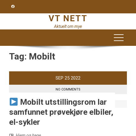
Skip
to
VT NETT
content
Aktuelt om mye
Tag:
Mobilt
SEP
25
2022
NO COMMENTS
Mobilt utstillingsrom lar
samfunnet prøvekjøre elbiler,
el-sykler
Hjem og hage