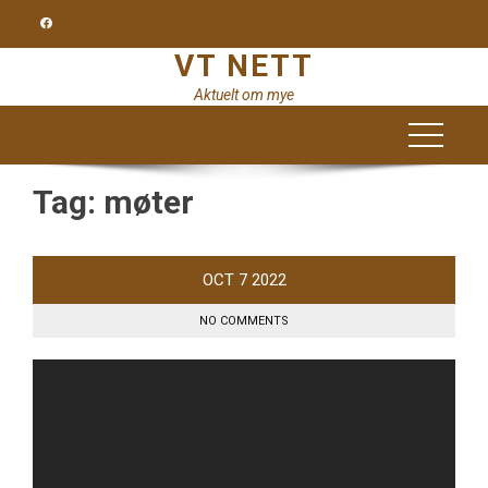
Skip
to
VT NETT
content
Aktuelt om mye
Tag:
møter
OCT
7
2022
NO COMMENTS