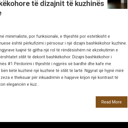
ëkohore të dizajnit të kuzhinës
e
ë minimaliste, por funksionale, e thjeshtë por estetikisht e
ese është përkufizimi i përsosur i një dizajni bashkëkohor kuzhine.
ngjyrave luajnë të gjitha një rol të rëndësishëm në ekzekutimin e
ërshtatet stilit të dekorit bashkëkohor. Dizajni bashkëkohor i
nës #1 Përdorimi i thjeshtë i ngjyrës së bardhë dhe kafe me
ën këtë kuzhinë një kuzhinë të stilit të lartë. Ngjyrat që hyjnë mirë
zeza e theksuar për inkuadrimin e hapjeve krijon një kontrast të
hton elegancën e kuz...
Read More