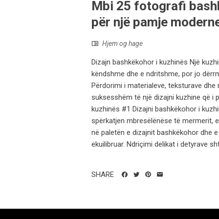
Mbi 25 fotografi bashk
për një pamje modern
Hjem og hage
Dizajn bashkëkohor i kuzhinës Një kuzhin
këndshme dhe e ndritshme, por jo dërrmu
Përdorimi i materialeve, teksturave dhe 
suksesshëm të një dizajni kuzhine që i p
kuzhinës #1 Dizajni bashkëkohor i kuzhi
spërkatjen mbresëlënëse të mermerit, e b
në paletën e dizajnit bashkëkohor dhe e 
ekuilibruar. Ndriçimi delikat i detyrave s
SHARE