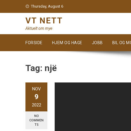
Skip
Thursday, August 6
to
content
VT NETT
Aktuelt om mye
FORSIDE
HJEM OG HAGE
JOBB
BIL OG 
Tag:
një
NOV
9
2022
NO
COMMEN
TS