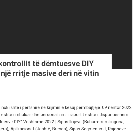
kontrollit të dëmtuesve DIY
jë rritje masive deri në vitin
k ishte i përfshirë në krijimin e kësaj përmbajtjeje. 09 nëntor 2022
shtë i mbuluar dhe personalizimi i raportit është i disponueshëm.
tuesve DIY” Vështrime 2022 | Sipas llojeve (Buburreci, milingona,
 tjera), Aplikacionet (Jashtë, Brenda), Sipas Segmentimit, Rajoneve