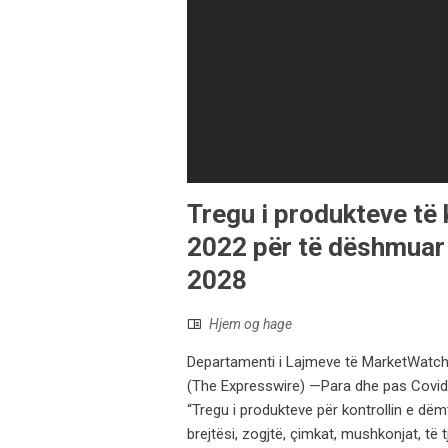
Tregu i produkteve të 
2022 për të dëshmuar n
2028
Hjem og hage
Departamenti i Lajmeve të MarketWatch nu
(The Expresswire) —Para dhe pas Covid ë
“Tregu i produkteve për kontrollin e dëm
brejtësi, zogjtë, çimkat, mushkonjat, të