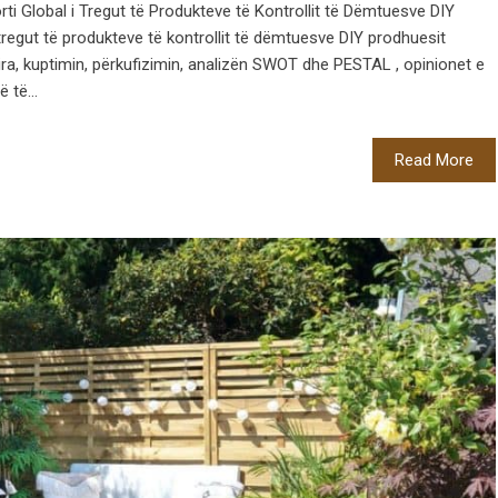
orti Global i Tregut të Produkteve të Kontrollit të Dëmtuesve DIY
 tregut të produkteve të kontrollit të dëmtuesve DIY prodhuesit
ra, kuptimin, përkufizimin, analizën SWOT dhe PESTAL , opinionet e
 të...
Read More