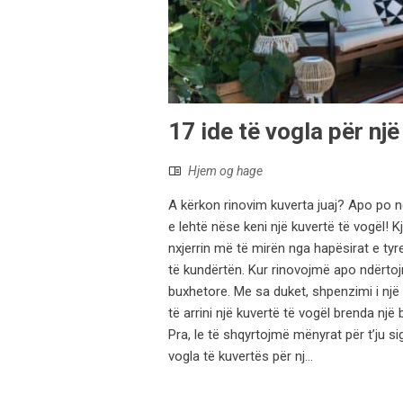
17 ide të vogla për nj
Hjem og hage
A kërkon rinovim kuverta juaj? Apo po nd
e lehtë nëse keni një kuvertë të vogël! 
nxjerrin më të mirën nga hapësirat e tyre
të kundërtën. Kur rinovojmë apo ndërto
buxhetore. Me sa duket, shpenzimi i një 
të arrini një kuvertë të vogël brenda një
Pra, le të shqyrtojmë mënyrat për t’ju si
vogla të kuvertës për nj...