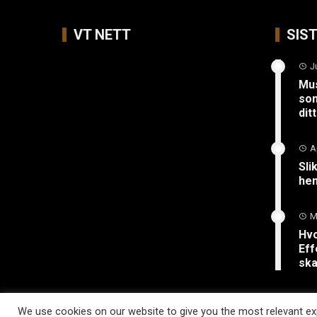
VT NETT
SIS
J
Mus
so
ditt
A
Sli
hen
M
Hvo
Eff
ska
We use cookies on our website to give you the most relevant exp