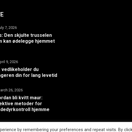
TE
uly 7, 2026
: Den skjulte trusselen
m kan ødelegge hjemmet
pril 9, 2026
k vedlikeholder du
geren din for lang levetid
arch 26, 2026
rdan bli kvitt maur:
ektive metoder for
dedyrkontroll hjemme
erience by remembering your preferences and repeat visits. By clic