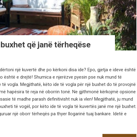
ë buxhet që janë tërheqëse
ërtoni një kuvertë dhe po kërkoni disa ide? Epo, gjetja e ideve është
Kjo është e drejtë! Shumica e njerëzve pyesin pse nuk mund të
 të vogla. Megjithatë, këto ide të vogla për një buxhet do të provojnë
jmë hapësira të reja në oborrin tonë. Ne gjithmonë kërkojmë opsione
sasie të madhe parash definitivisht nuk ia vlen! Megjithatë, ju mund
 buxheti të vogël, por këto ide të vogla të kuvertës janë me një buxhet.
guruar një oborr tërheqës pa thyer llogarinë tuaj bankare. Idetë e