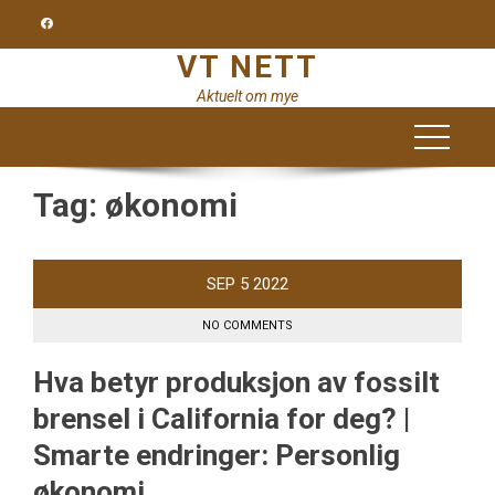
Skip
to
VT NETT
content
Aktuelt om mye
Tag:
økonomi
SEP
5
2022
NO COMMENTS
Hva betyr produksjon av fossilt
brensel i California for deg? |
Smarte endringer: Personlig
økonomi