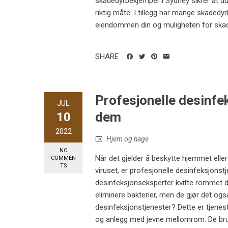
skadedyrbekjemper i Sydney sikrer at du 
riktig måte. I tillegg har mange skadedy
eiendommen din og muligheten for skad
SHARE
Profesjonelle desinfek
JUL
dem
10
2022
Hjem og hage
NO
Når det gjelder å beskytte hjemmet elle
COMMEN
TS
viruset, er profesjonelle desinfeksjonst
desinfeksjonseksperter kvitte rommet ditt
eliminere bakterier, men de gjør det ogs
desinfeksjonstjenester? Dette er tjenes
og anlegg med jevne mellomrom. De bruke