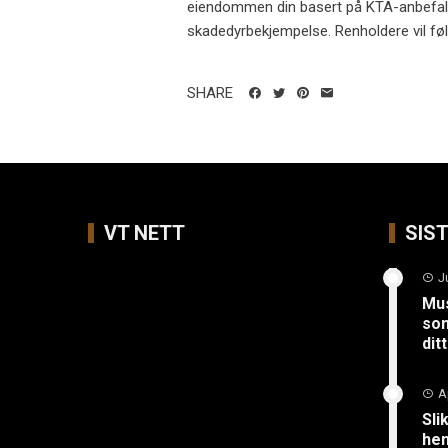
eiendommen din basert på KTA-anbefalin
skadedyrbekjempelse. Renholdere vil føl
SHARE
VT NETT
SIS
J
Mus
so
ditt
A
Sli
hen