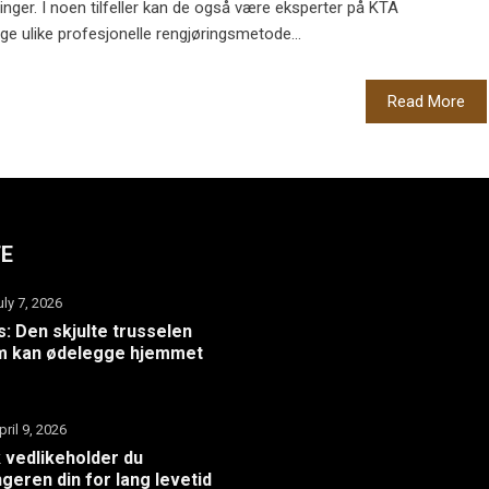
ger. I noen tilfeller kan de også være eksperter på KTA
ge ulike profesjonelle rengjøringsmetode...
Read More
TE
uly 7, 2026
: Den skjulte trusselen
m kan ødelegge hjemmet
pril 9, 2026
k vedlikeholder du
geren din for lang levetid