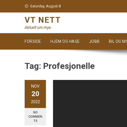
Skip
Saturday, August 8
to
content
VT NETT
Aktuelt om mye
FORSIDE
HJEM OG HAGE
JOBB
BIL OG 
Tag:
Profesjonelle
NOV
20
2022
NO
COMMEN
TS