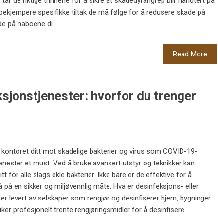
tar de riktige trinnene for å sikre at skadedyrangrep blir håndtert på
rbekjempere spesifikke tiltak de må følge for å redusere skade på
e på naboene di...
Read More
sjonstjenester: hvorfor du trenger
r kontoret ditt mot skadelige bakterier og virus som COVID-19-
jenester et must. Ved å bruke avansert utstyr og teknikker kan
 for alle slags ekle bakterier. Ikke bare er de effektive for å
å på en sikker og miljøvennlig måte. Hva er desinfeksjons- eller
ter levert av selskaper som rengjør og desinfiserer hjem, bygninger
r profesjonelt trente rengjøringsmidler for å desinfisere