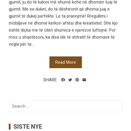
gjumit, ju do të kaloni më shumë kohë në dhomën tuaj të
gjumit. Me sa duket, do të dëshironit që dhoma juaj e
gjumit të dukej perfekte. Le ta pranojmë! Rregullimi i
mobiljeve në dhomë kërkon aftësi dhe kreativitet. Dhe kjo
është diçka me të cilën shumica e njerëzve luftojnë. Por
mos u shqetësoni, ka disa ide të shtratit të dhomave të
vogla për ta...
Read More
SHARE
Search
for:
SISTE NYE