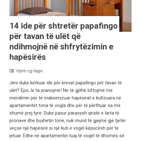
14 ide për shtretër papafingo
për tavan të ulët që
ndihmojnë në shfrytëzimin e
hapësirës
Hjem og hage
Jeni duke kërkuar ide për krevat papafingo për tavan të
ulët? Epo, le ta pranojmë! Ne të gjithë luftojmë me
mendimin për të maksimizuar hapësirat e kufizuara në
apartamentet tona të vogla dhe për të përfituar sa më
shumë prej tyre. Duke pasur parasysh qiratë e larta të
pronave dhe buxhetin tonë, nuk mund të gjejmë gjë tjetër
veçse një hapësirë ​​si një kuti e vogël këpucësh për të
jetuar. Edhe në apartamentin tuaj të vogël të dhomës së