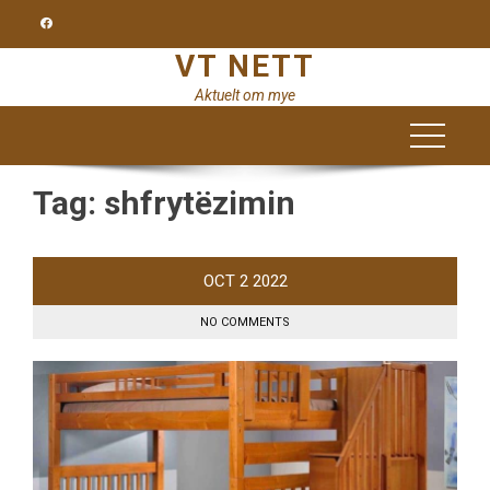
Skip
to
VT NETT
content
Aktuelt om mye
Tag:
shfrytëzimin
OCT
2
2022
NO COMMENTS