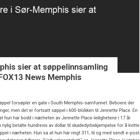
his sier at søppelinnsamling
– FOX13 News Memphis
ppel forsøpler en gate i South Memphis-samfunnet. Beboere der
nger, men det er fortsatt søppel i 600-blokken til Jennette Place. En
 hun har bodd i nærheten av Jennette Place-leilighetene i 17 år.
nylig betalte hundrevis av dollar til skadedyrbekjempelse for å kvitte
ppel i nærheten. Hun sa at hun har ringt 311, til og med sendt e-post