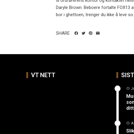
til ordførerens kontor og kontaktet hels
Daryle Brown. Beboere fortalte FOX13 at 
bor i ghettoen, trenger du ikke å leve so..
SHARE
VT NETT
SIS
J
Mus
so
ditt
A
Sli