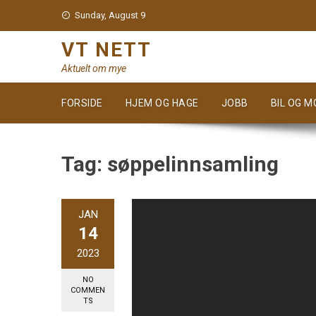
Skip
Sunday, August 9
to
content
VT NETT
Aktuelt om mye
FORSIDE
HJEM OG HAGE
JOBB
BIL OG 
Tag:
søppelinnsamling
JAN
14
2023
NO
COMMEN
TS