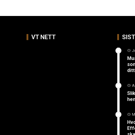
VT NETT
SIS
J
Mus
so
ditt
A
Sli
hen
M
Hvo
Eff
ska