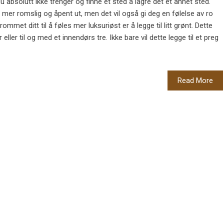
du absolutt ikke trenger og finne et sted å lagre det et annet sted.
se mer romslig og åpent ut, men det vil også gi deg en følelse av ro
met ditt til å føles mer luksuriøst er å legge til litt grønt. Dette
eller til og med et innendørs tre. Ikke bare vil dette legge til et preg
Read More