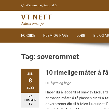
Skip
Wednesday, August 5
to
content
VT NETT
Aktuelt om mye
FORSIDE
HJEM OG HAGE
JOBB
BIL OG 
Tag:
soverommet
10 rimelige måter å få
JUN
8
Hjem og hage
2022
Håper du å legge til et snev av luksus ti
NO
er mange måter å få plassen din til å fø
COMMEN
soverommet ditt til å føles luksuriøst: 
TS