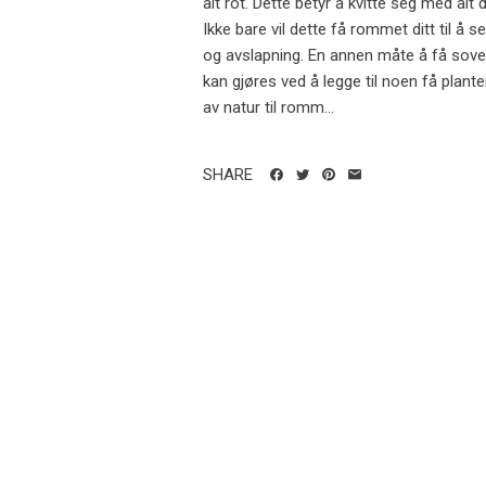
alt rot. Dette betyr å kvitte seg med alt 
Ikke bare vil dette få rommet ditt til å 
og avslapning. En annen måte å få soverom
kan gjøres ved å legge til noen få planter 
av natur til romm...
SHARE