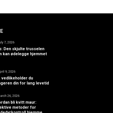
TE
uly 7, 2026
: Den skjulte trusselen
m kan ødelegge hjemmet
pril 9, 2026
k vedlikeholder du
geren din for lang levetid
arch 26, 2026
rdan bli kvitt maur:
ektive metoder for
dedyrkontroll hjemme