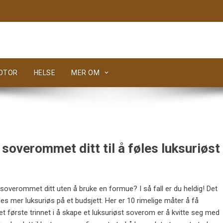
MOTOR
HELSE
MER OM
 soverommet ditt til å føles luksuriøst
l soverommet ditt uten å bruke en formue? I så fall er du heldig! Det
les mer luksuriøs på et budsjett. Her er 10 rimelige måter å få
Det første trinnet i å skape et luksuriøst soverom er å kvitte seg med