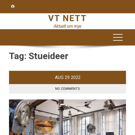
Skip
to
VT NETT
content
Aktuelt om mye
Tag:
Stueideer
AUG
29
2022
NO COMMENTS