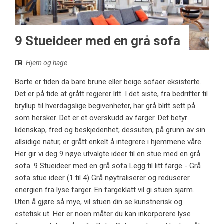
9 Stueideer med en grå sofa
Hjem og hage
Borte er tiden da bare brune eller beige sofaer eksisterte.
Det er på tide at grått regjerer litt. I det siste, fra bedrifter til
bryllup til hverdagslige begivenheter, har grå blitt sett på
som hersker. Det er et overskudd av farger. Det betyr
lidenskap, fred og beskjedenhet; dessuten, på grunn av sin
allsidige natur, er grått enkelt å integrere i hjemmene våre.
Her gir vi deg 9 nøye utvalgte ideer til en stue med en grå
sofa. 9 Stueideer med en grå sofa Legg til litt farge - Grå
sofa stue ideer (1 til 4) Grå nøytraliserer og reduserer
energien fra lyse farger. En fargeklatt vil gi stuen sjarm.
Uten å gjøre så mye, vil stuen din se kunstnerisk og
estetisk ut. Her er noen måter du kan inkorporere lyse