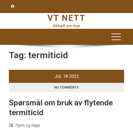
Skip
to
VT NETT
content
Aktuelt om mye
Tag:
termiticid
JUL
18
2022
NO COMMENTS
Spørsmål om bruk av flytende
termiticid
Hjem og hage