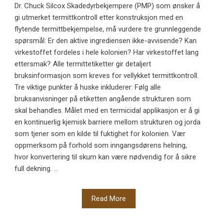
Dr. Chuck Silcox Skadedyrbekjempere (PMP) som ønsker å
gi utmerket termittkontroll etter konstruksjon med en
flytende termittbekjempelse, må vurdere tre grunnleggende
spørsmål: Er den aktive ingrediensen ikke-avvisende? Kan
virkestoffet fordeles i hele kolonien? Har virkestoffet lang
ettersmak? Alle termittetiketter gir detaljert
bruksinformasjon som kreves for vellykket termittkontroll.
Tre viktige punkter å huske inkluderer: Følg alle
bruksanvisninger på etiketten angående strukturen som
skal behandles. Målet med en termicidal applikasjon er å gi
en kontinuerlig kjemisk barriere mellom strukturen og jorda
som tjener som en kilde til fuktighet for kolonien. Vær
oppmerksom på forhold som inngangsdørens helning,
hvor konvertering til skum kan være nødvendig for å sikre
full dekning. ...
Read More