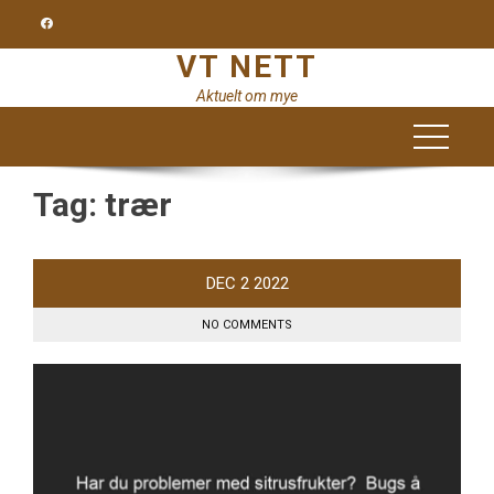
Skip
to
VT NETT
content
Aktuelt om mye
Tag:
trær
DEC
2
2022
NO COMMENTS