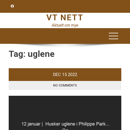
Skip
to
VT NETT
content
Aktuelt om mye
Tag:
uglene
DEC
15
2022
NO COMMENTS