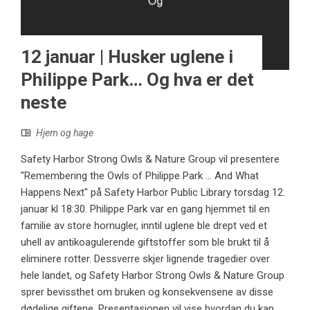
12 januar | Husker uglene i
Philippe Park… Og hva er det
neste
Hjem og hage
Safety Harbor Strong Owls & Nature Group vil presentere
"Remembering the Owls of Philippe Park ... And What
Happens Next" på Safety Harbor Public Library torsdag 12.
januar kl 18:30. Philippe Park var en gang hjemmet til en
familie av store hornugler, inntil uglene ble drept ved et
uhell av antikoagulerende giftstoffer som ble brukt til å
eliminere rotter. Dessverre skjer lignende tragedier over
hele landet, og Safety Harbor Strong Owls & Nature Group
sprer bevissthet om bruken og konsekvensene av disse
dødelige giftene. Presentasjonen vil vise hvordan du kan