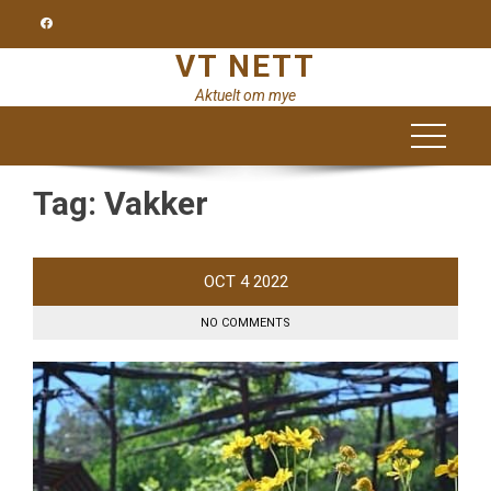
Skip
to
VT NETT
content
Aktuelt om mye
Tag:
Vakker
OCT
4
2022
NO COMMENTS