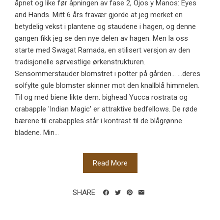
åpnet og like før åpningen av fase 2, Ojos y Manos: Eyes
and Hands. Mitt 6 års fravær gjorde at jeg merket en
betydelig vekst i plantene og staudene i hagen, og denne
gangen fikk jeg se den nye delen av hagen. Men la oss
starte med Swagat Ramada, en stilisert versjon av den
tradisjonelle sørvestlige ørkenstrukturen.
Sensommerstauder blomstret i potter på gården... …deres
solfylte gule blomster skinner mot den knallblå himmelen.
Til og med biene likte dem. bighead Yucca rostrata og
crabapple 'Indian Magic' er attraktive bedfellows. De røde
bærene til crabapples står i kontrast til de blågrønne
bladene. Min...
Read More
SHARE