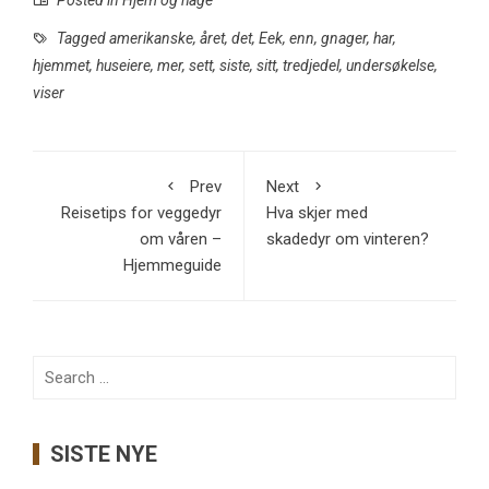
Posted in
Hjem og hage
Tagged
amerikanske
,
året
,
det
,
Eek
,
enn
,
gnager
,
har
,
hjemmet
,
huseiere
,
mer
,
sett
,
siste
,
sitt
,
tredjedel
,
undersøkelse
,
viser
Prev
Next
Reisetips for veggedyr
Hva skjer med
om våren –
skadedyr om vinteren?
Hjemmeguide
Search
for:
SISTE NYE