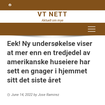
Skip
to
VT NETT
content
Aktuelt om mye
Eek! Ny undersøkelse viser
at mer enn en tredjedel av
amerikanske huseiere har
sett en gnager i hjemmet
sitt det siste året
June 14, 2022
by
Jose Ramirez