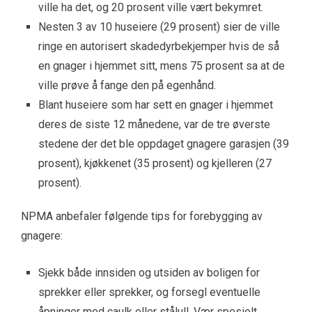
ville ha det, og 20 prosent ville vært bekymret.
Nesten 3 av 10 huseiere (29 prosent) sier de ville
ringe en autorisert skadedyrbekjemper hvis de så
en gnager i hjemmet sitt, mens 75 prosent sa at de
ville prøve å fange den på egenhånd.
Blant huseiere som har sett en gnager i hjemmet
deres de siste 12 månedene, var de tre øverste
stedene der det ble oppdaget gnagere garasjen (39
prosent), kjøkkenet (35 prosent) og kjelleren (27
prosent).
NPMA anbefaler følgende tips for forebygging av
gnagere:
Sjekk både innsiden og utsiden av boligen for
sprekker eller sprekker, og forsegl eventuelle
åpninger med caulk eller stålull. Vær spesielt