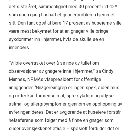
det siste året, sammenlignet med 30 prosent i 2013*
som noen gang har hatt et gnagerproblem i hjemmet
sitt. Den fant også at bare 17 prosent av huseierne ville
være mest bekymret for at en gnager ville bringe
sykdommer inn i hjemmet, hvis de skulle se en
innendørs.
“Vi ble overrasket over å se noe av tullet om
observasjoner av gnagere inne i hjemmet,” sa Cindy
Mannes, NPMAs visepresident for offentlige
anliggender. “Gnagereangrep er ingen spøk, siden mus
og rotter kan forurense mat, spre sykdom og utløse
astma- og allergisymptomer gjennom en opphopning av
avføringen deres. Det er avgjørende at huseiere forstår
helsefarene som følger med å finne en gnager som
suser over kjøkkenet etasje – spesielt fordi der det er