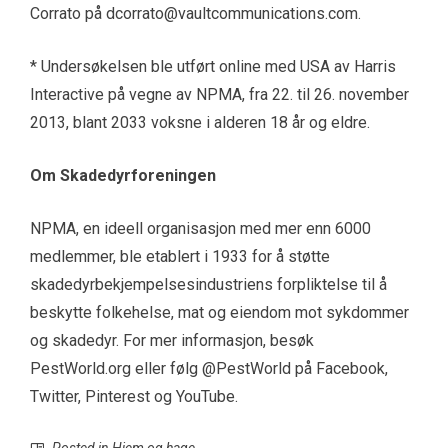
Corrato på
dcorrato@vaultcommunications.com
.
* Undersøkelsen ble utført online med USA av Harris
Interactive på vegne av NPMA, fra 22. til 26. november
2013, blant 2033 voksne i alderen 18 år og eldre.
Om Skadedyrforeningen
NPMA, en ideell organisasjon med mer enn 6000
medlemmer, ble etablert i 1933 for å støtte
skadedyrbekjempelsesindustriens forpliktelse til å
beskytte folkehelse, mat og eiendom mot sykdommer
og skadedyr. For mer informasjon, besøk
PestWorld.org
eller følg @PestWorld på
Facebook
,
Twitter
,
Pinterest
og
YouTube
.