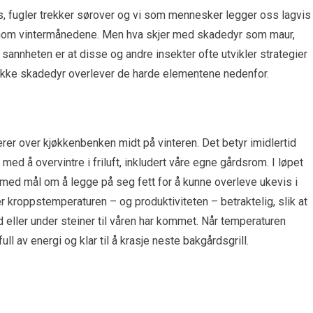
dus, fugler trekker sørover og vi som mennesker legger oss lagvis
ennom vintermånedene. Men hva skjer med skadedyr som maur,
sannheten er at disse og andre insekter ofte utvikler strategier
fikke skadedyr overlever de harde elementene nedenfor.
er over kjøkkenbenken midt på vinteren. Det betyr imidlertid
med å overvintre i friluft, inkludert våre egne gårdsrom. I løpet
d mål om å legge på seg fett for å kunne overleve ukevis i
r kroppstemperaturen – og produktiviteten – betraktelig, slik at
rd eller under steiner til våren har kommet. Når temperaturen
ull av energi og klar til å krasje neste bakgårdsgrill.