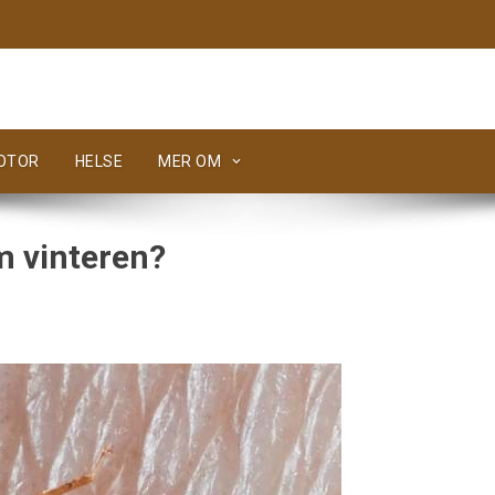
MOTOR
HELSE
MER OM
m vinteren?