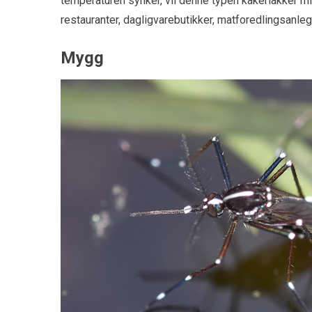
temperaturen synker, vil denne typen kakerlakker m
restauranter, dagligvarebutikker, matforedlingsanle
Mygg