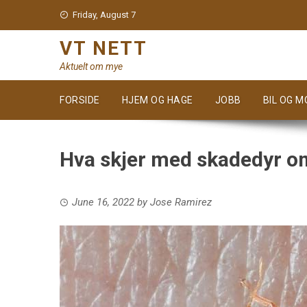
Skip
Friday, August 7
to
content
VT NETT
Aktuelt om mye
FORSIDE
HJEM OG HAGE
JOBB
BIL OG 
Hva skjer med skadedyr o
June 16, 2022
by
Jose Ramirez