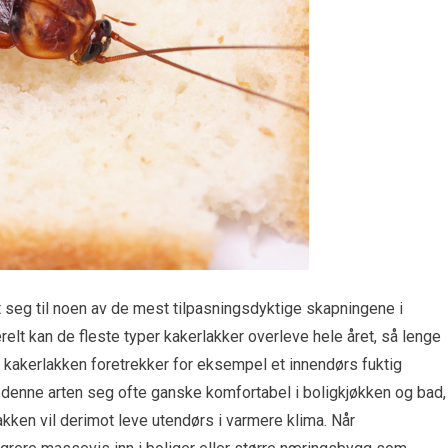
let seg til noen av de mest tilpasningsdyktige skapningene i
lt kan de fleste typer kakerlakker overleve hele året, så lenge
yske kakerlakken foretrekker for eksempel et innendørs fuktig
r denne arten seg ofte ganske komfortabel i boligkjøkken og bad,
kken vil derimot leve utendørs i varmere klima. Når