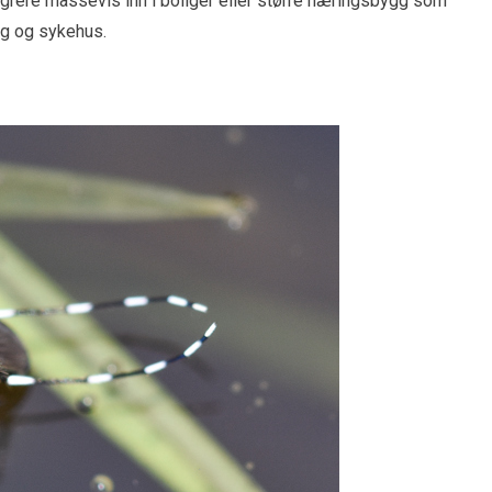
igrere massevis inn i boliger eller større næringsbygg som
gg og sykehus.