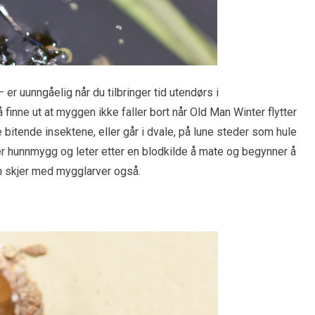
 uunngåelig når du tilbringer tid utendørs i
nne ut at myggen ikke faller bort når Old Man Winter flytter
sse bitende insektene, eller går i dvale, på lune steder som hule
r hunnmygg og leter etter en blodkilde å mate og begynner å
om skjer med mygglarver også.