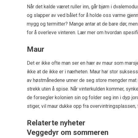
Når det kalde været ruller inn, går bjørn i dvalemo
og slapper av ved bålet for å holde oss varme gj
mygg og termitter? Mange antar at de bare dør, men 
for å overleve vinteren. Lær mer om hvordan spesi
Maur
Det er ikke ofte man ser en hær av maur som marsjer
ikke at de ikke er i nærheten. Maur har stor suksess 
av høstmånedene unner de seg store mengder mat me
strekk uten å spise. Når vinterkulden kommer, synke
de forsegler kolonien sin og folder seg inn i dyp jo
stiger, vil maur dukke opp fra overvintringsplassen, f
Relaterte nyheter
Veggedyr om sommeren