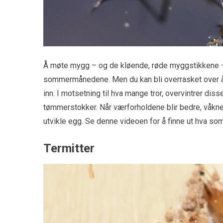
Å møte mygg – og de kløende, røde myggstikkene – er
sommermånedene. Men du kan bli overrasket over å fi
inn. I motsetning til hva mange tror, ​​overvintrer di
tømmerstokker. Når værforholdene blir bedre, våkne
utvikle egg. Se denne videoen for å finne ut hva s
Termitter