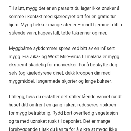
Til slutt,
mygg
det er en parasitt du lager
ikke
ønsker å
komme i kontakt med kjæledyret ditt for en gratis tur
hjem. Mygg hekker mange steder – rundt hjemmet ditt, i
stående vann, hageavfall, tette takrenner og mer.
Myggbårne sykdommer spres ved bitt av en infisert
mygg. Fra Zika- og West Mile-virus til malaria er mygg
ekstremt skadelig for mennesker. For å beskytte deg
selv (og kjæledyrene dine), dekk kroppen din med
myggmiddel, langermede skjorter og lange bukser.
I tillegg, hvis du erstatter det stillestående vannet rundt
huset ditt omtrent en gang i uken, reduseres risikoen
for mygg betraktelig. Rydd bort overflødig vegetasjon
og ta med uønsket rusk til deponiet. Det er mange
forebyggende tiltak du kan ta for å sikre at mygg ikke