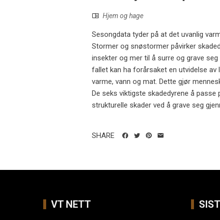
Hjem og hage
Sesongdata tyder på at det uvanlig varm
Stormer og snøstormer påvirker skaded
insekter og mer til å surre og grave se
fallet kan ha forårsaket en utvidelse av
varme, vann og mat. Dette gjør menneske
De seks viktigste skadedyrene å passe på
strukturelle skader ved å grave seg gjen
SHARE
VT NETT
SIS