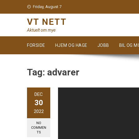
Skip
Friday, August 7
to
content
VT NETT
Aktuelt om mye
FORSIDE
HJEM OG HAGE
JOBB
BIL OG 
Tag:
advarer
DEC
30
2022
NO
COMMEN
TS