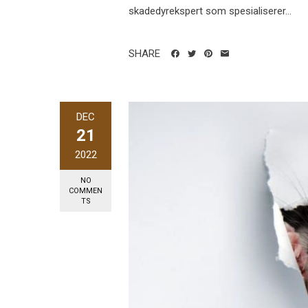
skadedyrekspert som spesialiserer...
SHARE
DEC
21
2022
NO
COMMEN
TS