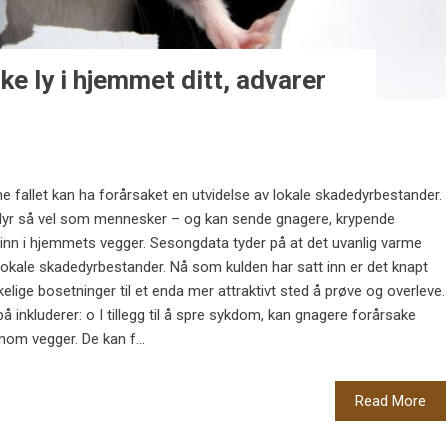
e ly i hjemmet ditt, advarer
e fallet kan ha forårsaket en utvidelse av lokale skadedyrbestander.
yr så vel som mennesker – og kan sende gnagere, krypende
g inn i hjemmets vegger. Sesongdata tyder på at det uvanlig varme
 lokale skadedyrbestander. Nå som kulden har satt inn er det knapt
lige bosetninger til et enda mer attraktivt sted å prøve og overleve.
 inkluderer: o I tillegg til å spre sykdom, kan gnagere forårsake
nom vegger. De kan f...
Read More