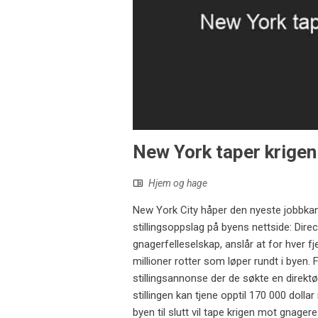
New York taper krigen
Hjem og hage
New York City håper den nyeste jobbkandida
stillingsoppslag på byens nettside: Dire
gnagerfelleselskap, anslår at for hver fj
millioner rotter som løper rundt i byen. 
stillingsannonse der de søkte en direkt
stillingen kan tjene opptil 170 000 dolla
byen til slutt vil tape krigen mot gnager