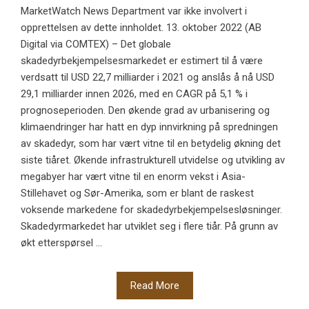
MarketWatch News Department var ikke involvert i
opprettelsen av dette innholdet. 13. oktober 2022 (AB
Digital via COMTEX) – Det globale
skadedyrbekjempelsesmarkedet er estimert til å være
verdsatt til USD 22,7 milliarder i 2021 og anslås å nå USD
29,1 milliarder innen 2026, med en CAGR på 5,1 % i
prognoseperioden. Den økende grad av urbanisering og
klimaendringer har hatt en dyp innvirkning på spredningen
av skadedyr, som har vært vitne til en betydelig økning det
siste tiåret. Økende infrastrukturell utvidelse og utvikling av
megabyer har vært vitne til en enorm vekst i Asia-
Stillehavet og Sør-Amerika, som er blant de raskest
voksende markedene for skadedyrbekjempelsesløsninger.
Skadedyrmarkedet har utviklet seg i flere tiår. På grunn av
økt etterspørsel ...
Read More