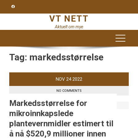
Skip
to
VT NETT
content
Aktuelt om mye
Tag:
markedsstørrelse
NOV
24
2022
NO COMMENTS
Markedsstørrelse for
mikroinnkapslede
plantevernmidler estimert til
å nå $520,9 millioner innen