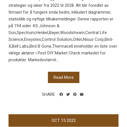
strategier og ideer fra 2022 til 2028. Alt blir foredlet av
firmaet for å fungere enda bedre, inkludert diagrammer,
statistikk og nyttige tilbakemeldinger. Denne rapporten er
på 194 sider. KS Johnson &
Son,Spectrum,Henkel,Bayer,Woodstream,Central Life
Science,Ensystex,Control Solution,Orkin,Nisus Corp,Bird-
X,Bell Labs,Bird B Gone,Thermacell inneholder en liste over
viktige aktører i Pest DIY Market Check markedet for
produkter. Markedsstørrel...
Read More
SHARE
OCT
15
2022