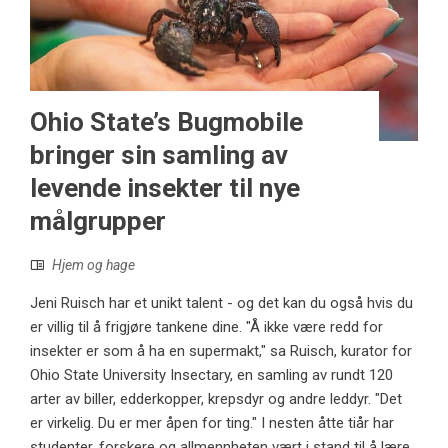
Ohio State’s Bugmobile
bringer sin samling av
levende insekter til nye
målgrupper
Hjem og hage
Jeni Ruisch har et unikt talent - og det kan du også hvis du
er villig til å frigjøre tankene dine. "Å ikke være redd for
insekter er som å ha en supermakt," sa Ruisch, kurator for
Ohio State University Insectary, en samling av rundt 120
arter av biller, edderkopper, krepsdyr og andre leddyr. "Det
er virkelig. Du er mer åpen for ting." I nesten åtte tiår har
studenter, forskere og allmennheten vært i stand til å lære