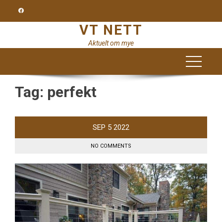
Skip
to
VT NETT
content
Aktuelt om mye
Tag:
perfekt
SEP
5
2022
NO COMMENTS