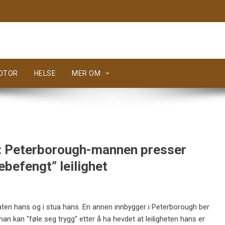
MOTOR
HELSE
MER OM
”: Peterborough-mannen presser
ttebefengt” leilighet
maten hans og i stua hans. En annen innbygger i Peterborough ber
han kan "føle seg trygg" etter å ha hevdet at leiligheten hans er