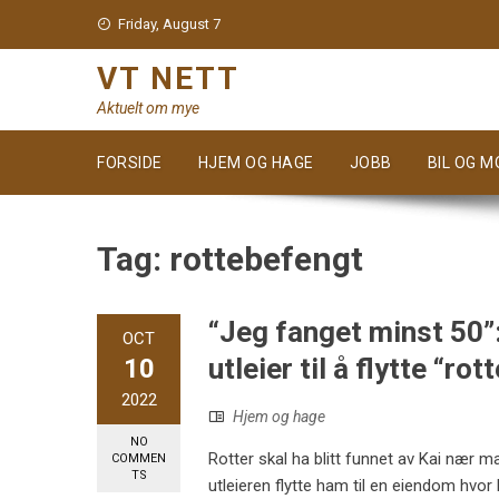
Skip
Friday, August 7
to
content
VT NETT
Aktuelt om mye
FORSIDE
HJEM OG HAGE
JOBB
BIL OG 
Tag:
rottebefengt
“Jeg fanget minst 50
OCT
utleier til å flytte “ro
10
2022
Hjem og hage
NO
Rotter skal ha blitt funnet av Kai nær 
COMMEN
TS
utleieren flytte ham til en eiendom hvor 