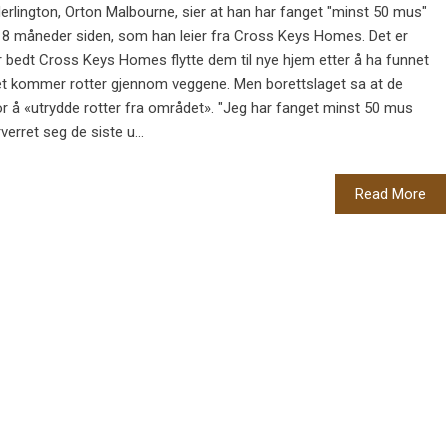
 Herlington, Orton Malbourne, sier at han har fanget "minst 50 mus"
for 18 måneder siden, som han leier fra Cross Keys Homes. Det er
r bedt Cross Keys Homes flytte dem til nye hjem etter å ha funnet
et kommer rotter gjennom veggene. Men borettslaget sa at de
r å «utrydde rotter fra området». "Jeg har fanget minst 50 mus
rverret seg de siste u...
Read More