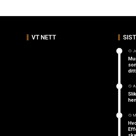
VT NETT
SIS
J
Mus
so
ditt
A
Sli
hen
M
Hvo
Eff
ska