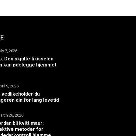
TE
uly 7, 2026
: Den skjulte trusselen
m kan ødelegge hjemmet
pril 9, 2026
k vedlikeholder du
geren din for lang levetid
arch 26, 2026
rdan bli kvitt maur:
ektive metoder for
dedyrkontroll hjemme