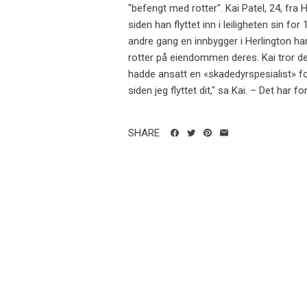
"befengt med rotter". Kai Patel, 24, fra
siden han flyttet inn i leiligheten sin 
andre gang en innbygger i Herlington ha
rotter på eiendommen deres. Kai tror d
hadde ansatt en «skadedyrspesialist» fo
siden jeg flyttet dit," sa Kai. – Det har fo
SHARE