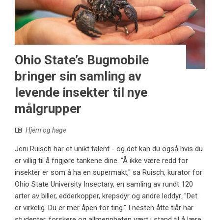
Ohio State’s Bugmobile
bringer sin samling av
levende insekter til nye
målgrupper
Hjem og hage
Jeni Ruisch har et unikt talent - og det kan du også hvis du
er villig til å frigjøre tankene dine. "Å ikke være redd for
insekter er som å ha en supermakt," sa Ruisch, kurator for
Ohio State University Insectary, en samling av rundt 120
arter av biller, edderkopper, krepsdyr og andre leddyr. "Det
er virkelig. Du er mer åpen for ting." I nesten åtte tiår har
studenter, forskere og allmennheten vært i stand til å lære