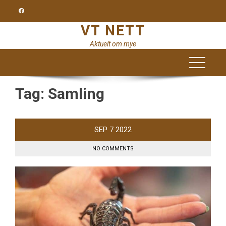
Skip
to
VT NETT
content
Aktuelt om mye
Tag:
Samling
SEP
7
2022
NO COMMENTS