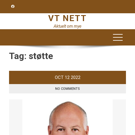
Skip
to
VT NETT
content
Aktuelt om mye
Tag:
støtte
OCT
12
2022
NO COMMENTS