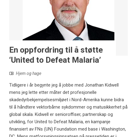
En oppfordring til å støtte
‘United to Defeat Malaria’
Hjem og hage
Tidligere i år begynte jeg å jobbe med Jonathan Kidwell
mens jeg lette etter måter det profesjonelle
skadedyrbekjempelsesmiljøet i Nord-Amerika kunne bidra
til å håndtere vektorbårne sykdommer og matusikkerhet på
global skala. Kidwell er senioroffiser, partnerskap og
utvikling, for United to Defeat Malaria, en kampanje
finansiert av FNs (UN) Foundation med base i Washington,
DC. Mens matforsyningsinnsatsen på pressetiden er i