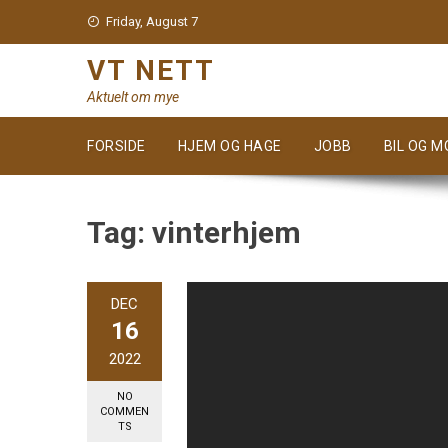
Skip
Friday, August 7
to
content
VT NETT
Aktuelt om mye
FORSIDE
HJEM OG HAGE
JOBB
BIL OG 
Tag:
vinterhjem
DEC
16
2022
NO
COMMEN
TS