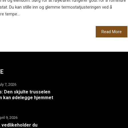
 liv og eiendom. Sørg for at røykrøret fungerer godt for å forhindre
ostat. Du kan stille inn og glemme termostatjusteringen ved å
re tempe...
Read More
TE
uly 7, 2026
: Den skjulte trusselen
m kan ødelegge hjemmet
pril 9, 2026
k vedlikeholder du