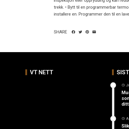
inspeksjon eller opprydding og kan redde
trekk. • Bytt til en programmerbar term
installere en. Programmer den til en lave
SHARE
VT NETT
SIS
J
Mus
so
ditt
A
Sli