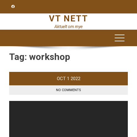
Skip
to
VT NETT
content
Aktuelt om mye
Tag:
workshop
OCT
1
2022
NO COMMENTS