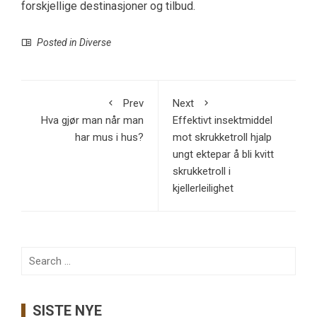
forskjellige destinasjoner og tilbud.
Posted in
Diverse
Prev
Next
Hva gjør man når man
Effektivt insektmiddel
har mus i hus?
mot skrukketroll hjalp
ungt ektepar å bli kvitt
skrukketroll i
kjellerleilighet
Search
for:
SISTE NYE