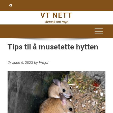
Skip
to
VT NETT
content
Aktuelt om mye
Tips til å musetette hytten
June 6, 2023
by
Fritjof